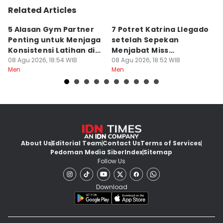
Related Articles
5 Alasan Gym Partner
7 Potret Katrina Llegado
7
Penting untuk Menjaga
setelah Sepekan
A
Konsistensi Latihan di
Menjabat Miss
M
Gym
08 Agu 2026, 18:54 WIB
Supranational 2026
08 Agu 2026, 18:52 WIB
08
Men
Men
M
About Us
Editorial Team
Contact Us
Terms of Services
Pedoman Media Siber
Index
Sitemap
Follow Us
Download