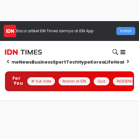
Baca artikel
IDN Times
lainnya di IDN App
Install
Home
News
Business
Sport
Tech
Hype
Korea
Life
Health
Aut
For
# Yuk Vote
Iklanin di IDN
Quiz
INSIDENESIA
You