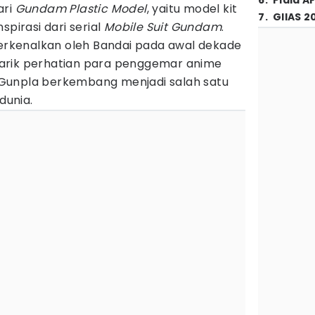
6
.
Piala A
ari
Gundam Plastic Model
, yaitu model kit
7
.
GIIAS 2
spirasi dari serial
Mobile Suit Gundam
.
perkenalkan oleh Bandai pada awal dekade
arik perhatian para penggemar anime
u, Gunpla berkembang menjadi salah satu
dunia.