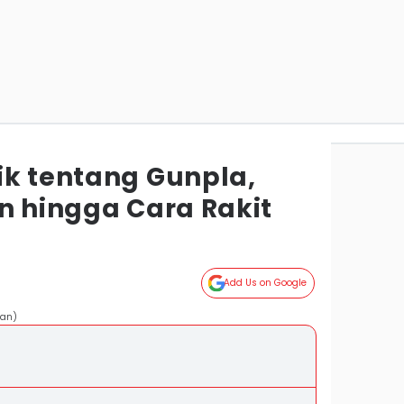
ik tentang Gunpla,
n hingga Cara Rakit
Add Us on Google
ean)