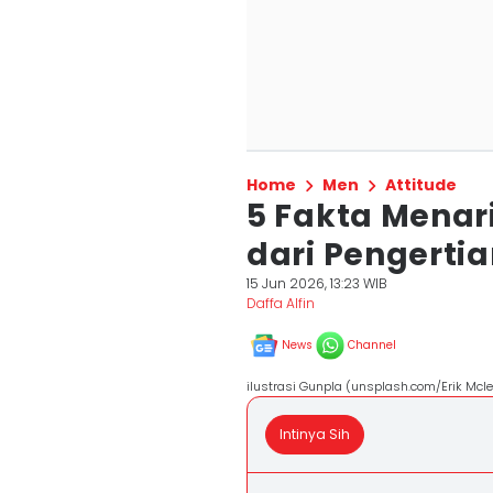
Home
Men
Attitude
5 Fakta Menar
dari Pengertia
15 Jun 2026, 13:23 WIB
Daffa Alfin
News
Channel
ilustrasi Gunpla (unsplash.com/Erik Mcl
Intinya Sih