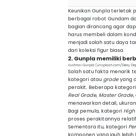
Keunikan Gunpla terleta
berbagai robot Gundam dal
bagian dirancang agar dapa
harus membeli dalam kondis
menjadi salah satu daya 
dari koleksi figur biasa.
2. Gunpla memiliki ber
ilustrasi Gunpla (unsplash.com/Deay De
Salah satu fakta menarik 
kategori atau
grade
yang d
perakit. Beberapa kategori
Real Grade
,
Master Grade
,
menawarkan detail, ukuran
Bagi pemula, kategori
High
proses perakitannya relati
Sementara itu, kategori
Pe
komponen yang jauh lebih b