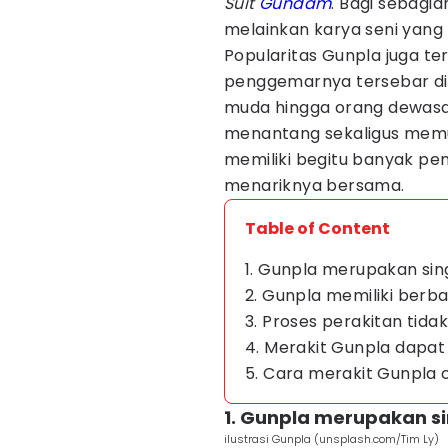
Suit
Gundam
. Bagi sebagi
melainkan karya seni yang
Popularitas Gunpla juga t
penggemarnya tersebar di 
muda hingga orang dewasa
menantang sekaligus mem
memiliki begitu banyak pe
menariknya bersama.
Table of Content
1. Gunpla merupakan sin
2. Gunpla memiliki berba
3. Proses perakitan tid
4. Merakit Gunpla dapat
5. Cara merakit Gunpla
1. Gunpla merupakan s
ilustrasi Gunpla (unsplash.com/Tim Ly)