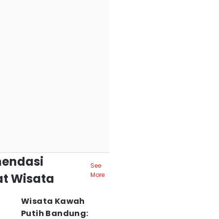
endasi
See
t Wisata
More
Wisata Kawah
Putih Bandung: