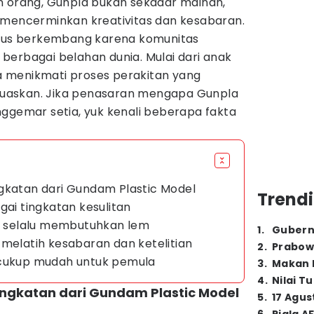
an orang, Gunpla bukan sekadar mainan,
 mencerminkan kreativitas dan kesabaran.
erus berkembang karena komunitas
berbagai belahan dunia. Mulai dari anak
 menikmati proses perakitan yang
uaskan. Jika penasaran mengapa Gunpla
nggemar setia, yuk kenali beberapa fakta
gkatan dari Gundam Plastic Model
Trendi
gai tingkatan kesulitan
ak selalu membutuhkan lem
1
.
Gubern
 melatih kesabaran dan ketelitian
2
.
Prabow
 cukup mudah untuk pemula
3
.
Makan B
4
.
Nilai T
ingkatan dari Gundam Plastic Model
5
.
17 Agus