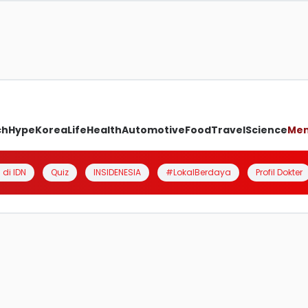
ch
Hype
Korea
Life
Health
Automotive
Food
Travel
Science
Me
 di IDN
Quiz
INSIDENESIA
#LokalBerdaya
Profil Dokter