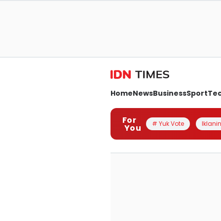
Home
News
Business
Sport
Te
For
# Yuk Vote
Iklanin
You