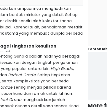
k pada kemampuannya menghadirkan
am bentuk miniatur yang detail. Setiap
t dirakit sendiri oleh kolektor tanpa
i jadi. Karena itulah, pengalaman merakit
tarik utama yang membuat Gunpla berbeda
bagai tingkatan kesulitan
Tonton leb
parture)
tentang Gunpla adalah hadirnya berbagai
isesuaikan dengan tingkat pengalaman
 yang populer antara lain
High Grade
,
 dan
Perfect Grade
. Setiap tingkatan
, serta kompleksitas yang berbeda.
 Grade
sering menjadi pilihan karena
f sederhana dan ramah untuk latihan.
rfect Grade
menghadirkan jumlah
More 
anyak dengan detail yang sangat tinggi.