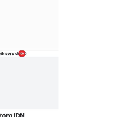
ih seru di
from IDN