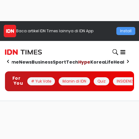
Baca artikel
IDN Times
lainnya di IDN App
Install
Home
News
Business
Sport
Tech
Hype
Korea
Life
Health
Aut
For
# Yuk Vote
Iklanin di IDN
Quiz
INSIDENESIA
You