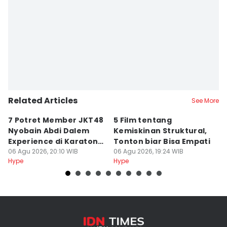
Related Articles
See More
7 Potret Member JKT48
5 Film tentang
6 
Nyobain Abdi Dalem
Kemiskinan Struktural,
K
Experience di Karaton
Tonton biar Bisa Empati
y
Yogyakarta
06 Agu 2026, 20:10 WIB
06 Agu 2026, 19:24 WIB
06
Hype
Hype
Hy