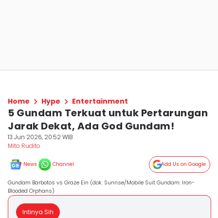
Home
Hype
Entertainment
5 Gundam Terkuat untuk Pertarungan
Jarak Dekat, Ada God Gundam!
13 Jun 2026, 20:52 WIB
Mito Rudito
News
Channel
Add Us on Google
Gundam Barbotos vs Graze Ein (dok. Sunrise/Mobile Suit Gundam: Iron-
Blooded Orphans)
Intinya Sih