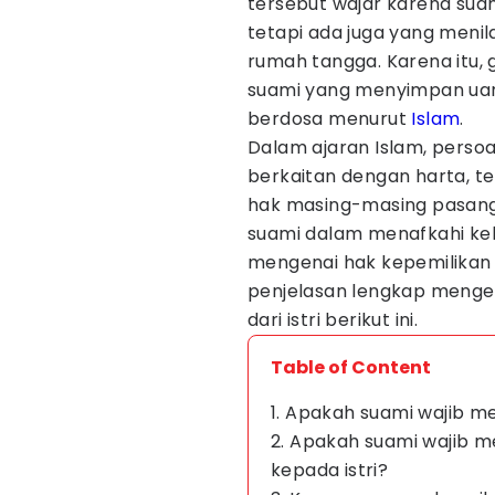
tersebut wajar karena suam
tetapi ada juga yang menil
rumah tangga. Karena itu,
suami yang menyimpan uan
berdosa menurut
Islam
.
Dalam ajaran Islam, pers
berkaitan dengan harta, t
hak masing-masing pasang
suami dalam menafkahi ke
mengenai hak kepemilikan 
penjelasan lengkap meng
dari istri berikut ini.
Table of Content
1. Apakah suami wajib me
2. Apakah suami wajib 
kepada istri?