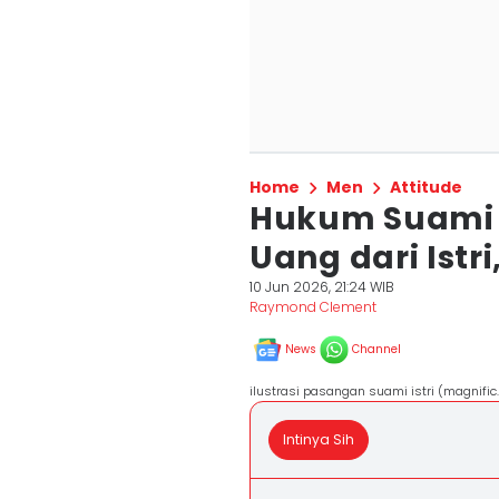
Home
Men
Attitude
Hukum Suami
Uang dari Istr
10 Jun 2026, 21:24 WIB
Raymond Clement
News
Channel
ilustrasi pasangan suami istri (magnific
Intinya Sih