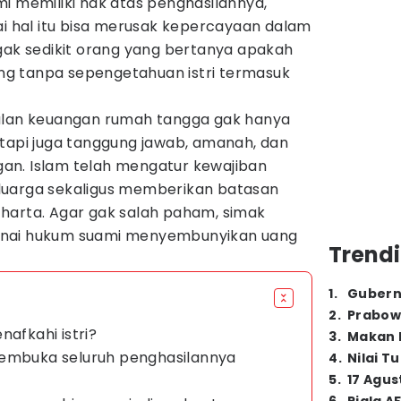
i memiliki hak atas penghasilannya,
ai hal itu bisa merusak kepercayaan dalam
 gak sedikit orang yang bertanya apakah
g tanpa sepengetahuan istri termasuk
oalan keuangan rumah tangga gak hanya
etapi juga tanggung jawab, amanah, dan
an. Islam telah mengatur kewajiban
luarga sekaligus memberikan batasan
harta. Agar gak salah paham, simak
enai hukum suami menyembunyikan uang
Trendi
1
.
Gubern
2
.
Prabow
nafkahi istri?
3
.
Makan B
membuka seluruh penghasilannya
4
.
Nilai T
5
.
17 Agus