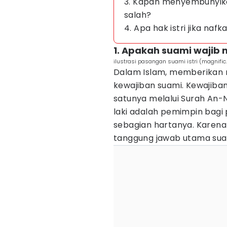
3. Kapan menyembunyika
salah?
4. Apa hak istri jika naf
1. Apakah suami wajib m
ilustrasi pasangan suami istri (magnifi
Dalam Islam, memberikan 
kewajiban suami. Kewajiban
satunya melalui Surah An-
laki adalah pemimpin bag
sebagian hartanya. Karena 
tanggung jawab utama sua