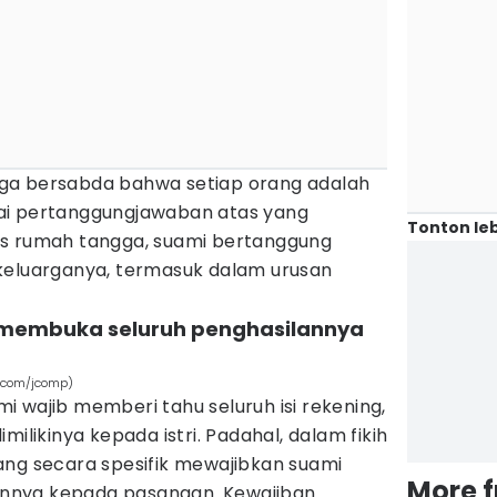
 juga bersabda bahwa setiap orang adalah
ai pertanggungjawaban atas yang
Tonton leb
ks rumah tangga, suami bertanggung
keluarganya, termasuk dalam urusan
 membuka seluruh penghasilannya
c.com/jcomp)
 wajib memberi tahu seluruh isi rekening,
milikinya kepada istri. Padahal, dalam fikih
ang secara spesifik mewajibkan suami
More 
nnya kepada pasangan. Kewajiban