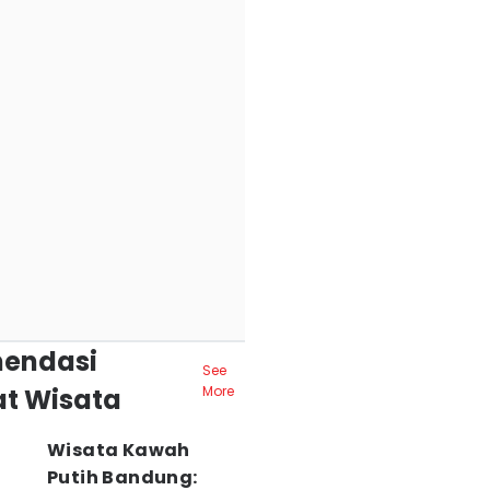
endasi
See
t Wisata
More
Wisata Kawah
Putih Bandung: