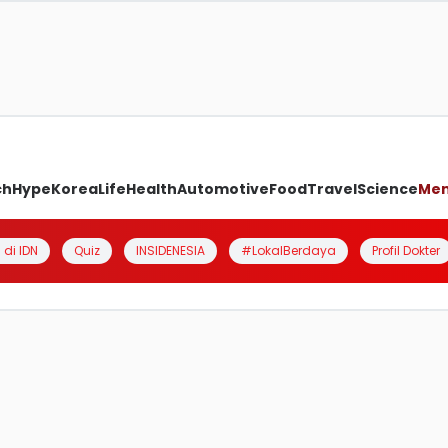
ch
Hype
Korea
Life
Health
Automotive
Food
Travel
Science
Me
 di IDN
Quiz
INSIDENESIA
#LokalBerdaya
Profil Dokter