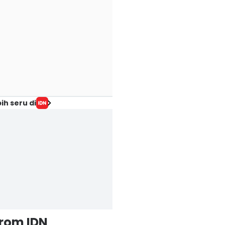
ih seru di
from IDN