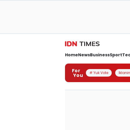
Home
News
Business
Sport
Te
For
# Yuk Vote
Iklanin
You