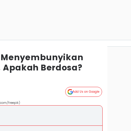
 Menyembunyikan
i, Apakah Berdosa?
Add Us on Google
.com/freepik)