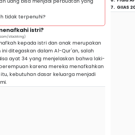
6
.
Piala A
n uang bisa menjadi perbuatan yang
7
.
GIIAS 2
kah tidak terpenuhi?
enafkahi istri?
c.com/stockking)
nafkah kepada istri dan anak merupakan
 ini ditegaskan dalam Al-Qur'an, salah
Nisa ayat 34 yang menjelaskan bahwa laki-
i perempuan karena mereka menafkahkan
itu, kebutuhan dasar keluarga menjadi
mi.