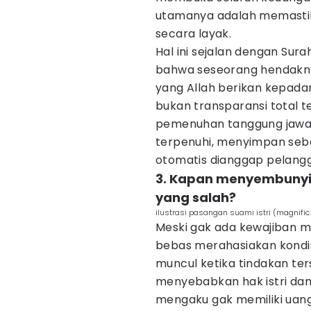
utamanya adalah memastika
secara layak.
Hal ini sejalan dengan Sur
bahwa seseorang hendakn
yang Allah berikan kepadan
bukan transparansi total t
pemenuhan tanggung jawab
terpenuhi, menyimpan seba
otomatis dianggap pelangg
3. Kapan menyembunyi
yang salah?
ilustrasi pasangan suami istri (magnific
Meski gak ada kewajiban m
bebas merahasiakan kondi
muncul ketika tindakan ter
menyebabkan hak istri dan
mengaku gak memiliki uan