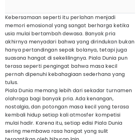
Kebersamaan seperti itu perlahan menjadi
memori emosional yang sangat berharga ketika
usia mulai bertambah dewasa. Banyak pria
akhirnya menyadari bahwa yang dirindukan bukan
hanya pertandingan sepak bolanya, tetapi juga
suasana hangat di sekelilingnya. Piala Dunia pun
terasa seperti pengingat bahwa masa kecil
pernah dipenuhi kebahagiaan sederhana yang
tulus.
Piala Dunia memang lebih dari sekadar turnamen
olahraga bagi banyak pria. Ada kenangan,
nostalgia, dan potongan masa kecil yang terasa
kembali hidup setiap kali atmosfer kompetisi
mulai hadir. Karena itu, setiap edisi Piala Dunia
sering membawa rasa hangat yang sulit
tergantikan oleh hiburan lain.