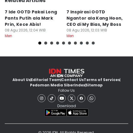
Related Articles
7 Ide OOTD Pakai Long
7 Inspirasi OOTD
5
Pants Putih ala Mark
Ngantor ala Kang Hoon,
B
Prin, Kece Abis!
CEO di My Bias, My Boss
u
08 Agu 2026, 12:04 WIB
08 Agu 2026, 12:03 WIB
08
Men
Men
M
About Us
Editorial Team
Contact Us
Terms of Services
Pedoman Media Siber
Index
Sitemap
Follow Us
Download
© 2026 IDN. All Rights Reserved.