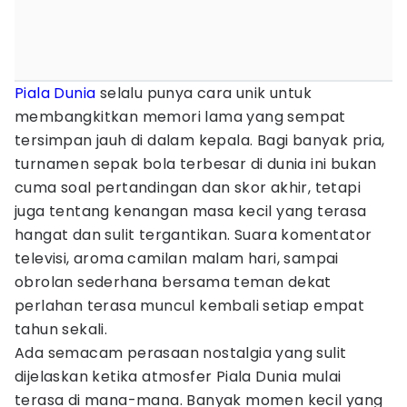
Piala Dunia
selalu punya cara unik untuk
membangkitkan memori lama yang sempat
tersimpan jauh di dalam kepala. Bagi banyak pria,
turnamen sepak bola terbesar di dunia ini bukan
cuma soal pertandingan dan skor akhir, tetapi
juga tentang kenangan masa kecil yang terasa
hangat dan sulit tergantikan. Suara komentator
televisi, aroma camilan malam hari, sampai
obrolan sederhana bersama teman dekat
perlahan terasa muncul kembali setiap empat
tahun sekali.
Ada semacam perasaan nostalgia yang sulit
dijelaskan ketika atmosfer Piala Dunia mulai
terasa di mana-mana. Banyak momen kecil yang