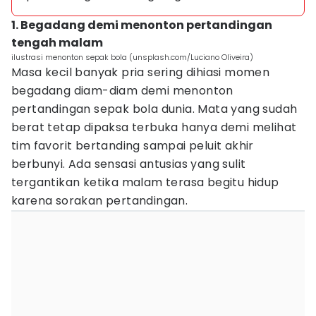
1. Begadang demi menonton pertandingan
tengah malam
ilustrasi menonton sepak bola (unsplash.com/Luciano Oliveira)
Masa kecil banyak pria sering dihiasi momen
begadang diam-diam demi menonton
pertandingan sepak bola dunia. Mata yang sudah
berat tetap dipaksa terbuka hanya demi melihat
tim favorit bertanding sampai peluit akhir
berbunyi. Ada sensasi antusias yang sulit
tergantikan ketika malam terasa begitu hidup
karena sorakan pertandingan.