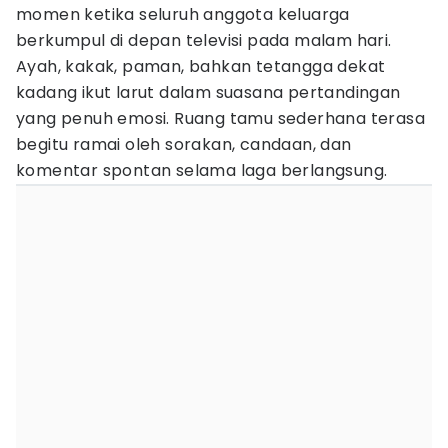
momen ketika seluruh anggota keluarga
berkumpul di depan televisi pada malam hari.
Ayah, kakak, paman, bahkan tetangga dekat
kadang ikut larut dalam suasana pertandingan
yang penuh emosi. Ruang tamu sederhana terasa
begitu ramai oleh sorakan, candaan, dan
komentar spontan selama laga berlangsung.