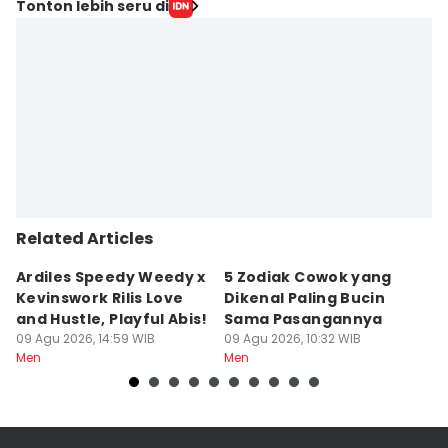
Editor
Tonton lebih seru di
Putri Ambar
Editor
Wahyu Kurniawan
Editor
Jumawan Syahrudin
Related Articles
Ardiles Speedy Weedy x
5 Zodiak Cowok yang
7
Kevinswork Rilis Love
Dikenal Paling Bucin
B
and Hustle, Playful Abis!
Sama Pasangannya
S
09 Agu 2026, 14:59 WIB
09 Agu 2026, 10:32 WIB
09
Men
Men
M