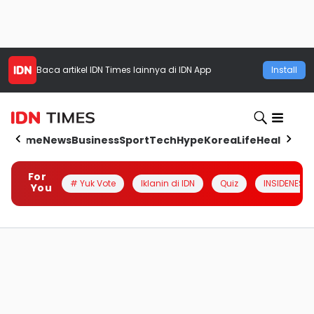
Baca artikel
IDN Times
lainnya di IDN App
Install
Home
News
Business
Sport
Tech
Hype
Korea
Life
Health
Aut
For
# Yuk Vote
Iklanin di IDN
Quiz
INSIDENESIA
You