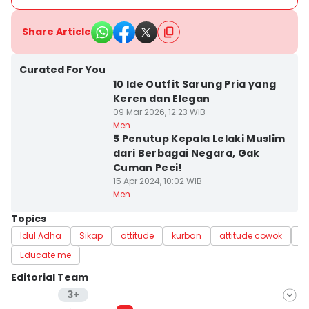
Share Article
Curated For You
10 Ide Outfit Sarung Pria yang
Keren dan Elegan
09 Mar 2026, 12:23 WIB
Men
5 Penutup Kepala Lelaki Muslim
dari Berbagai Negara, Gak
Cuman Peci!
15 Apr 2024, 10:02 WIB
Men
Topics
Idul Adha
Sikap
attitude
kurban
attitude cowok
q
Educate me
Editorial Team
3+