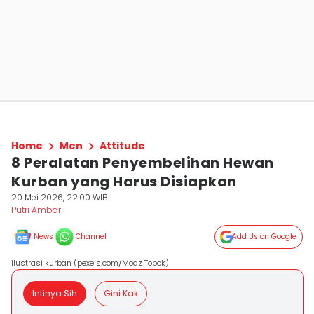
Home
Men
Attitude
8 Peralatan Penyembelihan Hewan
Kurban yang Harus Disiapkan
20 Mei 2026, 22:00 WIB
Putri Ambar
News
Channel
Add Us on Google
ilustrasi kurban (pexels.com/Moaz Tobok)
Intinya Sih
Gini Kak