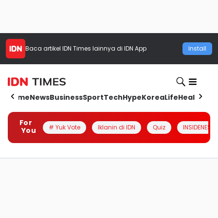
Baca artikel
IDN Times
lainnya di IDN App
Install
Home
News
Business
Sport
Tech
Hype
Korea
Life
Health
Aut
For
# Yuk Vote
Iklanin di IDN
Quiz
INSIDENESIA
You