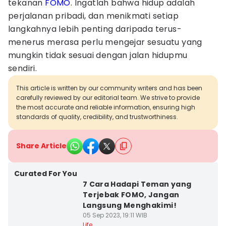
tekanan
FOMO
. Ingatlah bahwa hidup adalah
perjalanan pribadi, dan menikmati setiap
langkahnya lebih penting daripada terus-
menerus merasa perlu mengejar sesuatu yang
mungkin tidak sesuai dengan jalan hidupmu
sendiri.
This article is written by our community writers and has been
carefully reviewed by our editorial team. We strive to provide
the most accurate and reliable information, ensuring high
standards of quality, credibility, and trustworthiness.
Share Article
Curated For You
7 Cara Hadapi Teman yang
Terjebak FOMO, Jangan
Langsung Menghakimi!
05 Sep 2023, 19:11 WIB
Life