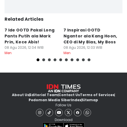
Related Articles
7 Ide OOTD Pakai Long
7 Inspirasi OOTD
5
Pants Putih ala Mark
Ngantor ala Kang Hoon,
B
Prin, Kece Abis!
CEO di My Bias, My Boss
u
08 Agu 2026, 12:04 WIB
08 Agu 2026, 12:03 WIB
08
Men
Men
M
About Us
Editorial Team
Contact Us
Terms of Services
Pedoman Media Siber
Index
Sitemap
Follow Us
Download