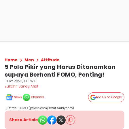
Home
Men
Attitude
5 Pola Pikir yang Harus Ditanamkan
supaya Berhenti FOMO, Penting!
11 Okt 2023, 11:01 WIB
Zulfahri Sandy Afiat
News
Channel
Add Us on Google
ilustrasi FOMO (pexels.com/Ketut Subiyanto)
Share Article