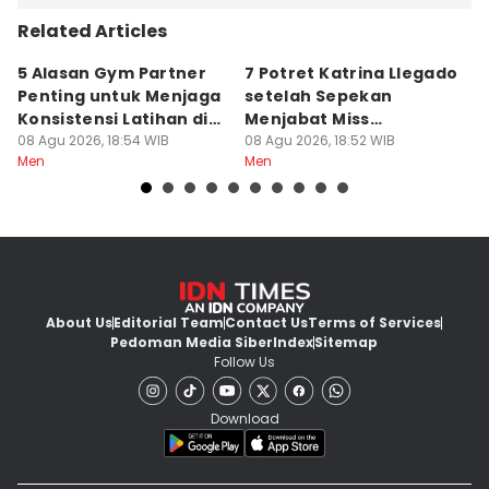
Related Articles
5 Alasan Gym Partner
7 Potret Katrina Llegado
7
Penting untuk Menjaga
setelah Sepekan
A
Konsistensi Latihan di
Menjabat Miss
M
Gym
08 Agu 2026, 18:54 WIB
Supranational 2026
08 Agu 2026, 18:52 WIB
08
Men
Men
M
About Us
Editorial Team
Contact Us
Terms of Services
Pedoman Media Siber
Index
Sitemap
Follow Us
Download