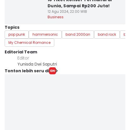
Dunia, Sampai Rp200 Juta!
12 Agu 2024, 22:00 WIB
Business
Topics
pop punk
hammersonic
band 2000an
band rock
ban
My Chemical Romance
Editorial Team
Editor
Yunisda Dwi Saputri
Tonton lebih seru di