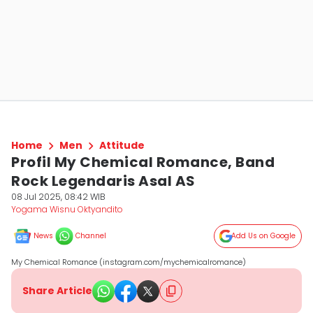
Home
Men
Attitude
Profil My Chemical Romance, Band
Rock Legendaris Asal AS
08 Jul 2025, 08:42 WIB
Yogama Wisnu Oktyandito
News
Channel
Add Us on Google
My Chemical Romance (instagram.com/mychemicalromance)
Share Article