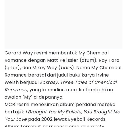
Gerard Way resmi membentuk My Chemical
Romance dengan Matt Pelissier (drum), Ray Toro
(gitar), dan Mikey Way (
bass
). Nama My Chemical
Romance berasal dari judul buku karya Irvine
Welsh berjudul
Ecstasy: Three Tales of Chemical
Romance
, yang kemudian mereka tambahkan
awalan "My" di depannya.
MCR resmi menelurkan album perdana mereka
bertajuk
I Brought You My Bullets, You Brought Me
Your Love
pada 2002 lewat Eyeball Records.
Album tersebut bernuansa emo dan
post-