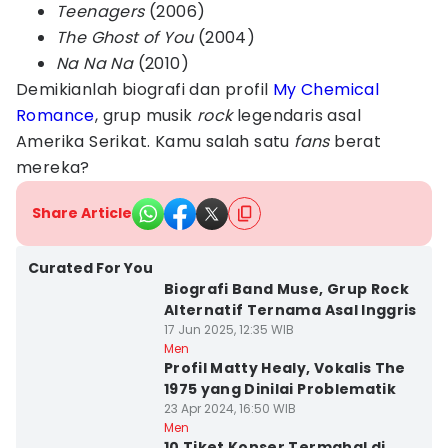
Teenagers
(2006)
The Ghost of You
(2004)
Na Na Na
(2010)
Demikianlah biografi dan profil
My Chemical
Romance
, grup musik
rock
legendaris asal
Amerika Serikat. Kamu salah satu
fans
berat
mereka?
Share Article
Curated For You
Biografi Band Muse, Grup Rock
Alternatif Ternama Asal Inggris
17 Jun 2025, 12:35 WIB
Men
Profil Matty Healy, Vokalis The
1975 yang Dinilai Problematik
23 Apr 2024, 16:50 WIB
Men
10 Tiket Konser Termahal di