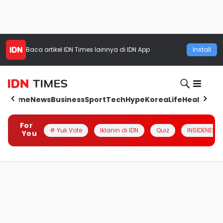
Baca artikel
IDN Times
lainnya di IDN App
Install
Home
News
Business
Sport
Tech
Hype
Korea
Life
Health
Aut
For
# Yuk Vote
Iklanin di IDN
Quiz
INSIDENESIA
You