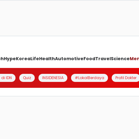
ch
Hype
Korea
Life
Health
Automotive
Food
Travel
Science
Me
 di IDN
Quiz
INSIDENESIA
#LokalBerdaya
Profil Dokter