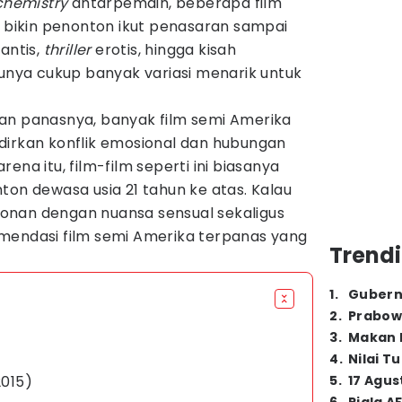
chemistry
antarpemain, beberapa film
g bikin penonton ikut penasaran sampai
antis,
thriller
erotis, hingga kisah
punya cukup banyak variasi menarik untuk
an panasnya, banyak film semi Amerika
dirkan konflik emosional dan hubungan
ena itu, film-film seperti ini biasanya
ton dewasa usia 21 tahun ke atas. Kalau
onan dengan nuansa sensual sekaligus
mendasi film semi Amerika terpanas yang
Trendi
1
.
Gubern
2
.
Prabow
3
.
Makan B
4
.
Nilai T
2015)
5
.
17 Agus