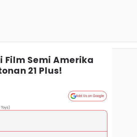
 Film Semi Amerika
onan 21 Plus!
Add Us on Google
 Toys)