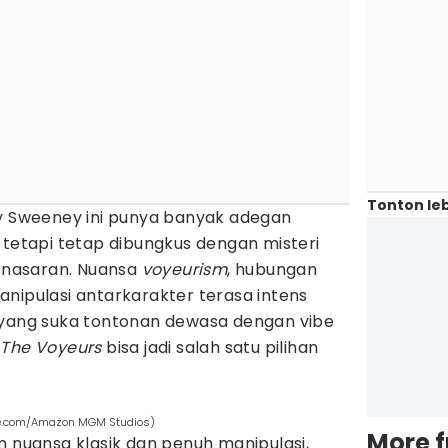
Tonton leb
ey Sweeney ini punya banyak adegan
 tetapi tetap dibungkus dengan misteri
enasaran. Nuansa
voyeurism
, hubungan
nipulasi antarkarakter terasa intens
 yang suka tontonan dewasa dengan vibe
,
The Voyeurs
bisa jadi salah satu pilihan
ube.com/Amazon MGM Studios)
More 
n nuansa klasik dan penuh manipulasi,