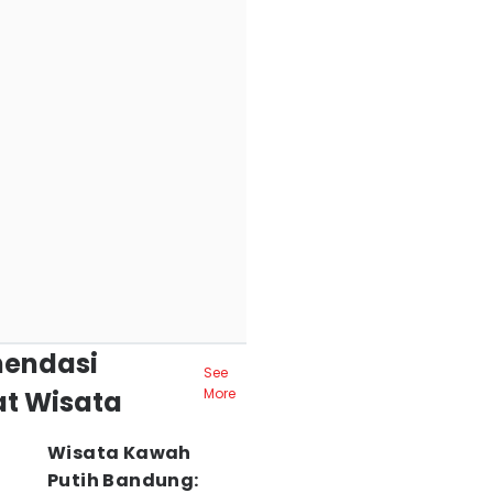
endasi
See
t Wisata
More
Wisata Kawah
Putih Bandung: