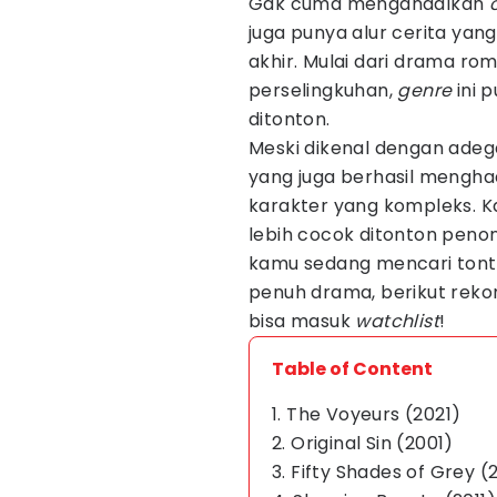
Gak cuma mengandalkan
juga punya alur cerita yan
akhir. Mulai dari drama rom
perselingkuhan,
genre
ini 
ditonton.
Meski dikenal dengan adeg
yang juga berhasil mengha
karakter yang kompleks. Kar
lebih cocok ditonton penon
kamu sedang mencari tont
penuh drama, berikut reko
bisa masuk
watchlist
!
Table of Content
1. The Voyeurs (2021)
2. Original Sin (2001)
3. Fifty Shades of Grey (