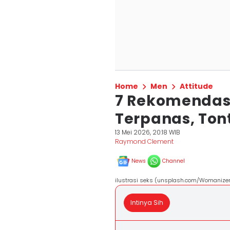
Home
Men
Attitude
7 Rekomendasi
Terpanas, Tont
13 Mei 2026, 20:18 WIB
Raymond Clement
News
Channel
ilustrasi seks (unsplash.com/Womanizer
Intinya Sih