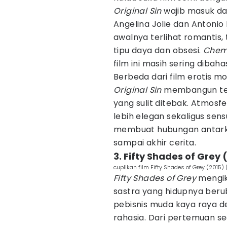
Original Sin
wajib masuk da
Angelina Jolie dan Antoni
awalnya terlihat romantis,
tipu daya dan obsesi.
Chem
film ini masih sering dibah
Berbeda dari film erotis mo
Original Sin
membangun tens
yang sulit ditebak. Atmosfe
lebih elegan sekaligus sen
membuat hubungan antar
sampai akhir cerita.
3. Fifty Shades of Grey 
cuplikan film Fifty Shades of Grey (2015)
Fifty Shades of Grey
mengiku
sastra yang hidupnya beru
pebisnis muda kaya raya d
rahasia. Dari pertemuan 