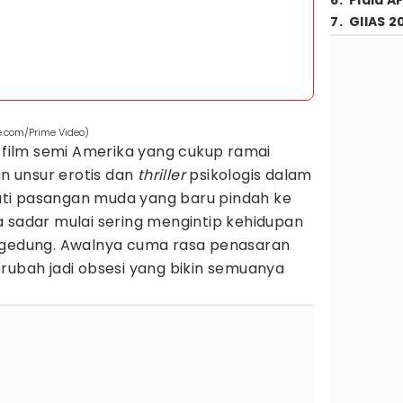
6
.
Piala A
7
.
GIIAS 2
e.com/Prime Video)
u film semi Amerika yang cukup ramai
 unsur erotis dan
thriller
psikologis dalam
ikuti pasangan muda yang baru pindah ke
a sadar mulai sering mengintip kehidupan
 gedung. Awalnya cuma rasa penasaran
rubah jadi obsesi yang bikin semuanya