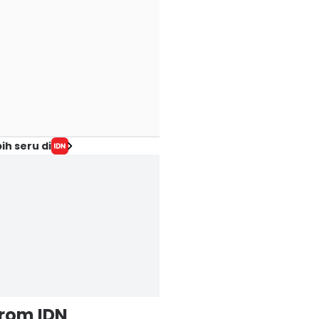
ih seru di
from IDN