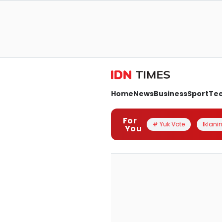
Home
News
Business
Sport
Te
For
# Yuk Vote
Iklanin
You