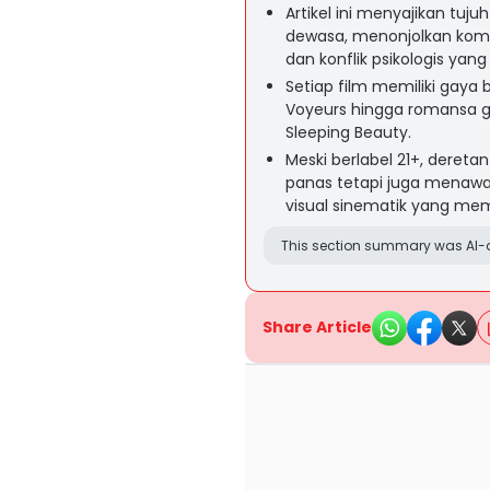
Artikel ini menyajikan tu
dewasa, menonjolkan komb
dan konflik psikologis yan
Setiap film memiliki gaya b
Voyeurs hingga romansa gla
Sleeping Beauty.
Meski berlabel 21+, dereta
panas tetapi juga menawark
visual sinematik yang me
This section summary was AI-a
Share Article