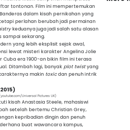
ftar tontonan. Film ini mempertemukan
o Banderas dalam kisah pernikahan yang
 tetapi perlahan berubah jadi permainan
istry
keduanya juga jadi salah satu alasan
as sampai sekarang.
dern yang lebih eksplisit sejak awal,
i lewat misteri karakter Angelina Jolie
r Cuba era 1900-an bikin film ini terasa
sual. Ditambah lagi, banyak
plot twist
yang
karakternya makin
toxic
dan penuh intrik
(2015)
 (youtube.com/Universal Pictures UK)
ti kisah Anastasia Steele, mahasiswi
bah setelah bertemu Christian Grey,
engan kepribadian dingin dan penuh
sederhana buat wawancara kampus,