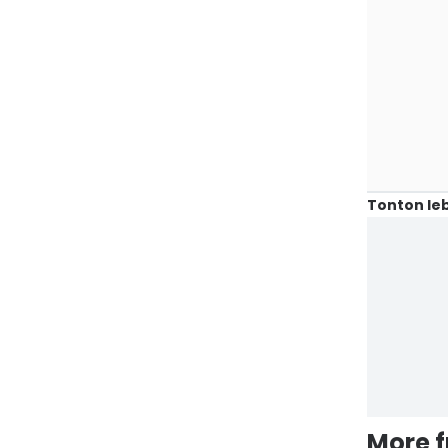
Tonton leb
More 