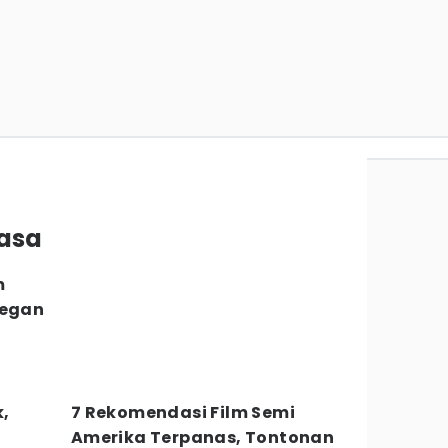
wasa
m
degan
k,
7 Rekomendasi Film Semi
Amerika Terpanas, Tontonan