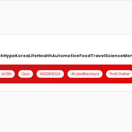
ch
Hype
Korea
Life
Health
Automotive
Food
Travel
Science
Me
 di IDN
Quiz
INSIDENESIA
#LokalBerdaya
Profil Dokter