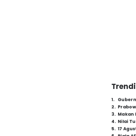
Trendi
1
.
Gubern
2
.
Prabow
3
.
Makan B
4
.
Nilai T
5
.
17 Agus