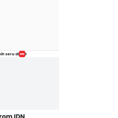
ih seru di
from IDN