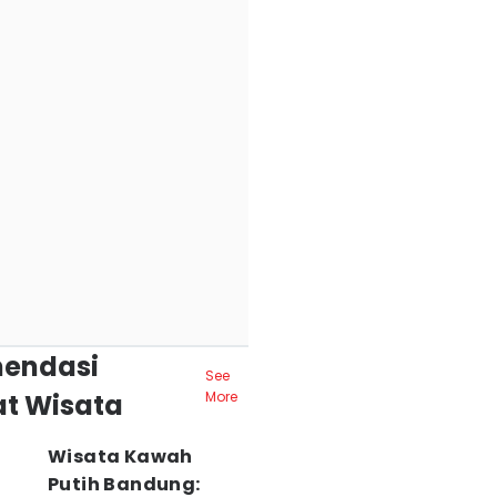
endasi
See
t Wisata
More
Wisata Kawah
Putih Bandung: