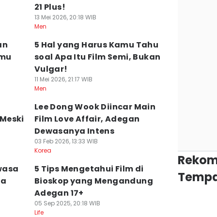
21 Plus!
13 Mei 2026, 20:18 WIB
Men
an
5 Hal yang Harus Kamu Tahu
amu
soal Apa Itu Film Semi, Bukan
Vulgar!
11 Mei 2026, 21:17 WIB
Men
Lee Dong Wook Diincar Main
Meski
Film Love Affair, Adegan
Dewasanya Intens
03 Feb 2026, 13:33 WIB
Korea
Rekom
wasa
5 Tips Mengetahui Film di
Tempa
ua
Bioskop yang Mengandung
Adegan 17+
05 Sep 2025, 20:18 WIB
Life