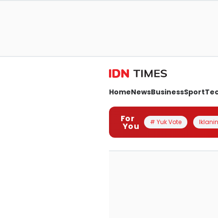
Home
News
Business
Sport
Te
For
# Yuk Vote
Iklanin
You