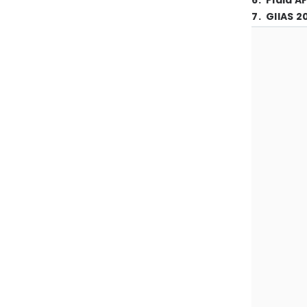
6
.
Piala A
7
.
GIIAS 2