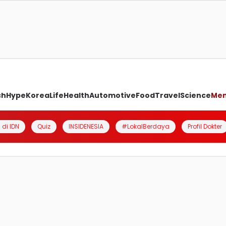
ch
Hype
Korea
Life
Health
Automotive
Food
Travel
Science
Me
 di IDN
Quiz
INSIDENESIA
#LokalBerdaya
Profil Dokter