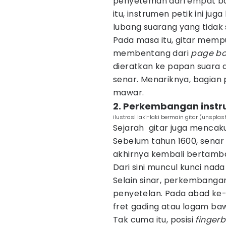
penyeteman dari empat b
itu, instrumen petik ini jug
lubang suarang yang tidak s
Pada masa itu, gitar memp
membentang dari
page bo
dieratkan ke papan suara 
senar. Menariknya, bagian 
mawar.
2. Perkembangan instr
ilustrasi laki-laki bermain gitar (unspla
Sejarah gitar juga mencak
Sebelum tahun 1600, senar
akhirnya kembali bertamba
Dari sini muncul kunci nad
Selain sinar, perkembangan
penyetelan. Pada abad ke-1
fret gading atau logam ba
Tak cuma itu, posisi
finger