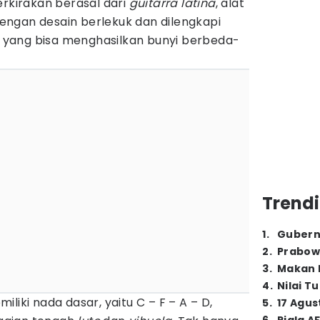
erkirakan berasal dari
guitarra latina
, alat
ngan desain berlekuk dan dilengkapi
yang bisa menghasilkan bunyi berbeda-
Trendi
1
.
Gubern
2
.
Prabow
3
.
Makan B
4
.
Nilai T
liki nada dasar, yaitu C – F – A – D,
5
.
17 Agus