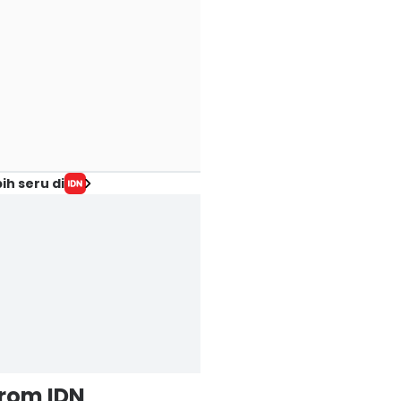
ih seru di
from IDN