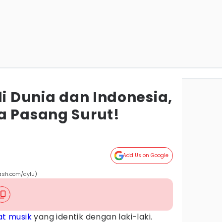
di Dunia dan Indonesia,
a Pasang Surut!
Add Us on Google
lash.com/dylu)
at musik
yang identik dengan laki-laki.