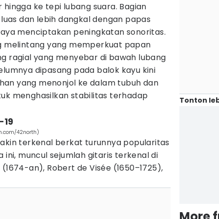
 hingga ke tepi lubang suara. Bagian
h luas dan lebih dangkal dengan papas
upaya menciptakan peningkatan sonoritas.
ang melintang yang memperkuat papan
ng ragial yang menyebar di bawah lubang
elumnya dipasang pada balok kayu kini
han yang menonjol ke dalam tubuh dan
tuk menghasilkan stabilitas terhadap
Tonton leb
-19
sh.com/42north)
akin terkenal berkat turunnya popularitas
ini, muncul sejumlah gitaris terkenal di
 (1674-an), Robert de Visée (1650–1725),
More 