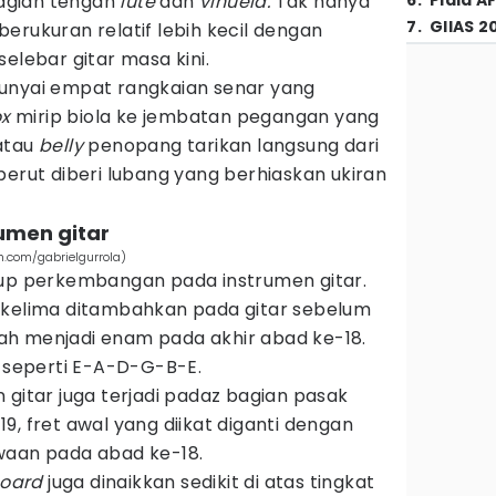
agian tengah
lute
dan
vihuela.
Tak hanya
6
.
Piala A
7
.
GIIAS 2
a berukuran relatif lebih kecil dengan
elebar gitar masa kini.
unyai empat rangkaian senar yang
x
mirip biola ke jembatan pegangan yang
atau
belly
penopang tarikan langsung dari
perut diberi lubang yang berhiaskan ukiran
umen gitar
sh.com/gabrielgurrola)
up perkembangan pada instrumen gitar.
 kelima ditambahkan pada gitar sebelum
h menjadi enam pada akhir abad ke-18.
a seperti E-A-D-G-B-E.
 gitar juga terjadi padaz bagian pasak
9, fret awal yang diikat diganti dengan
waan pada abad ke-18.
board
juga dinaikkan sedikit di atas tingkat