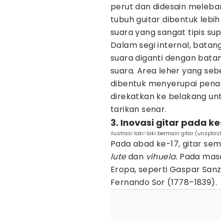
perut dan didesain melebar
tubuh guitar dibentuk lebi
suara yang sangat tipis s
Dalam segi internal, bat
suara diganti dengan bata
suara. Area leher yang seb
dibentuk menyerupai pena
direkatkan ke belakang un
tarikan senar.
3. Inovasi gitar pada ke
ilustrasi laki-laki bermain gitar (unspla
Pada abad ke-17, gitar sem
lute
dan
vihuela.
Pada masa 
Eropa, seperti Gaspar Sanz
Fernando Sor (1778–1839).