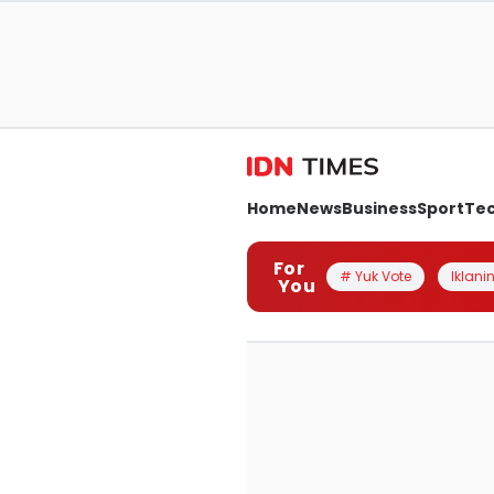
Home
News
Business
Sport
Te
For
# Yuk Vote
Iklanin
You