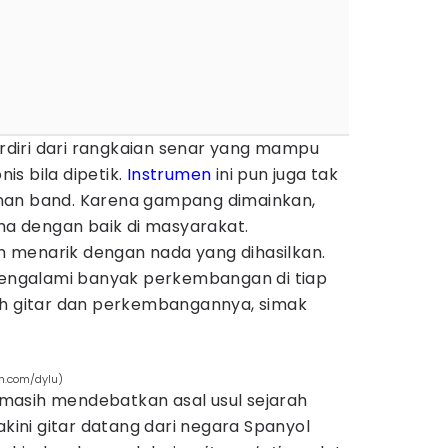
terdiri dari rangkaian senar yang mampu
s bila dipetik.
Instrumen
ini pun juga tak
nan band. Karena gampang dimainkan,
ima dengan baik di masyarakat.
lah menarik dengan nada yang dihasilkan.
 mengalami banyak perkembangan di tiap
ah gitar dan perkembangannya, simak
sh.com/dylu)
masih mendebatkan asal usul sejarah
akini gitar datang dari negara Spanyol