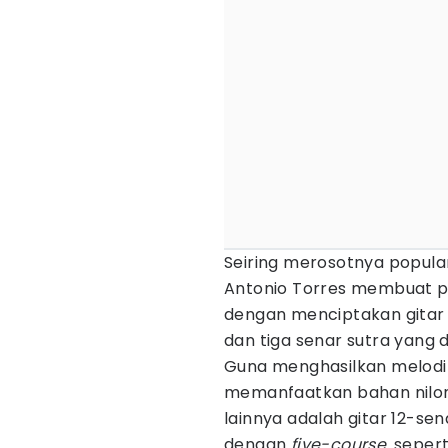
Seiring merosotnya popular
Antonio Torres membuat p
dengan menciptakan gitar kl
dan tiga senar sutra yang d
Guna menghasilkan melodi 
memanfaatkan bahan nilon a
lainnya adalah gitar 12-se
dengan
five-course,
sepert