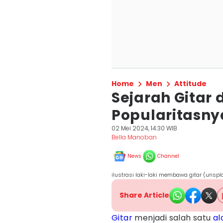
Home
Men
Attitude
Sejarah Gitar 
Popularitasny
02 Mei 2024, 14:30 WIB
Bella Manoban
News
Channel
ilustrasi laki-laki membawa gitar (unsp
Share Article
Gitar
menjadi salah satu
al