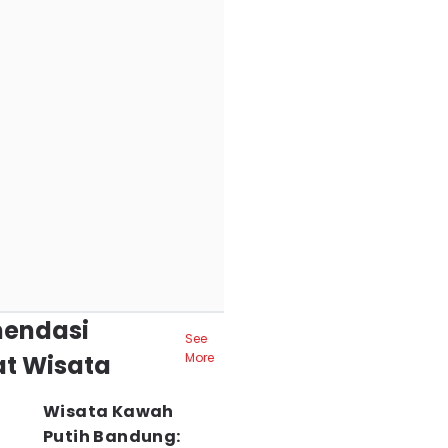
endasi
See
t Wisata
More
Wisata Kawah
Putih Bandung: