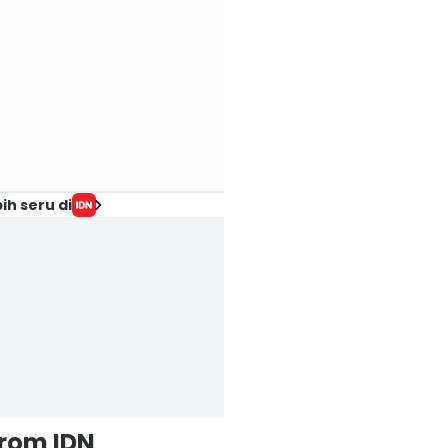
ih seru di
from IDN