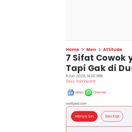
Home
Men
Attitude
7 Sifat Cowok 
Tapi Gak di D
11 Jun 2026, 14:00 WIB
Desy Damayanti
News
Channel
wattpad.com
Intinya Sih
Gini Kak