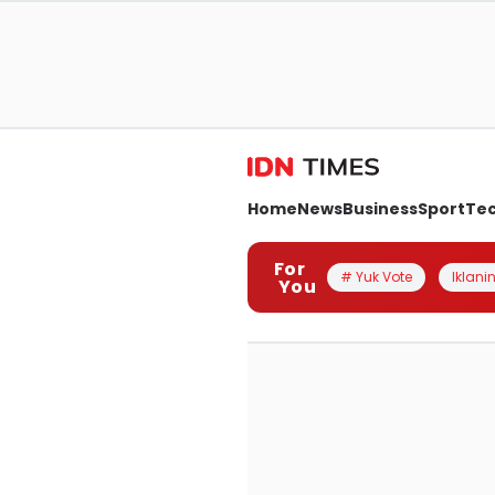
Home
News
Business
Sport
Te
For
# Yuk Vote
Iklanin
You