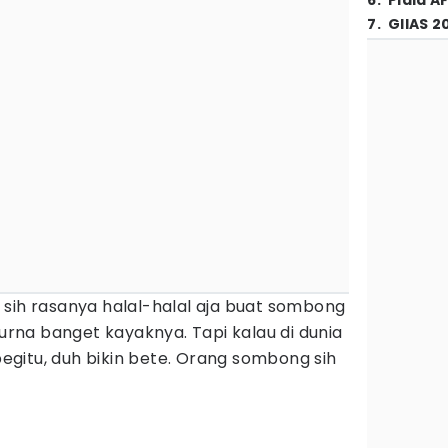
6
.
Piala A
7
.
GIIAS 2
 sih rasanya halal-halal aja buat sombong
na banget kayaknya. Tapi kalau di dunia
gitu, duh bikin bete. Orang sombong sih