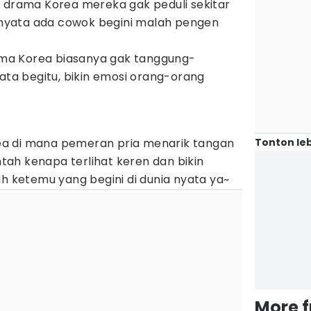
i drama Korea mereka gak peduli sekitar
a nyata ada cowok begini malah pengen
ma Korea biasanya gak tanggung-
yata begitu, bikin emosi orang-orang
Tonton leb
a di mana pemeran pria menarik tangan
ah kenapa terlihat keren dan bikin
ih ketemu yang begini di dunia nyata ya~
More 