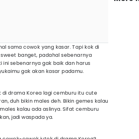
al sama cowok yang kasar. Tapi kok di
o sweet banget, padahal sebenarnya
i ini sebenarnya gak baik dan harus
nyukaimu gak akan kasar padamu.
 di drama Korea lagi cemburu itu cute
ran, duh bikin males deh. Bikin gemes kalau
in males kalau ada aslinya. Sifat cemburu
skan, jadi waspada ya.
ma cowok-cowok jutek di drama Korea?