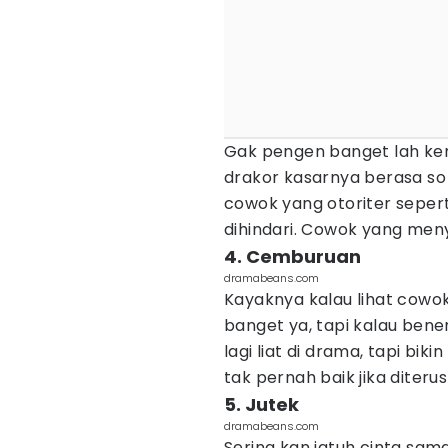
Gak pengen banget lah ken
drakor kasarnya berasa s
cowok yang otoriter sepert
dihindari. Cowok yang me
4. Cemburuan
dramabeans.com
Kayaknya kalau lihat cowok
banget ya, tapi kalau bene
lagi liat di drama, tapi bik
tak pernah baik jika diteru
5. Jutek
dramabeans.com
Sering kan jatuh cinta sa