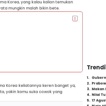
a Korea, yang kalau kalian temukan
yata mungkin malah bikin bete.
Trendi
1
.
Gubern
2
.
Prabow
a Korea keliatannya keren banget ya,
3
.
Makan B
ata, yakin kamu suka cowok yang
4
.
Nilai T
5
.
17 Agus