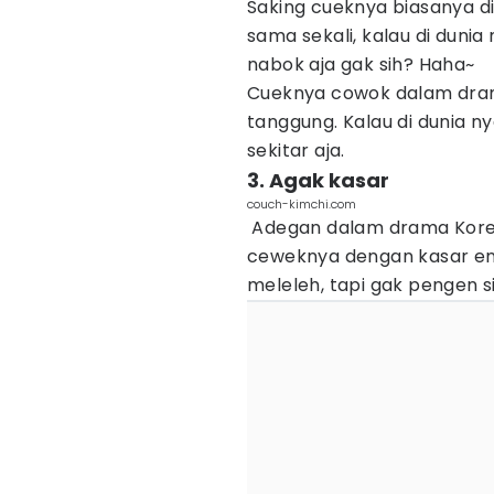
Saking cueknya biasanya d
sama sekali, kalau di duni
nabok aja gak sih? Haha~
Cueknya cowok dalam dra
tanggung. Kalau di dunia n
sekitar aja.
3. Agak kasar
couch-kimchi.com
Adegan dalam drama Kore
ceweknya dengan kasar ent
meleleh, tapi gak pengen s