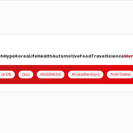
ch
Hype
Korea
Life
Health
Automotive
Food
Travel
Science
Me
 di IDN
Quiz
INSIDENESIA
#LokalBerdaya
Profil Dokter