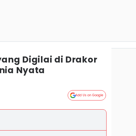
yang Digilai di Drakor
unia Nyata
Add Us on Google