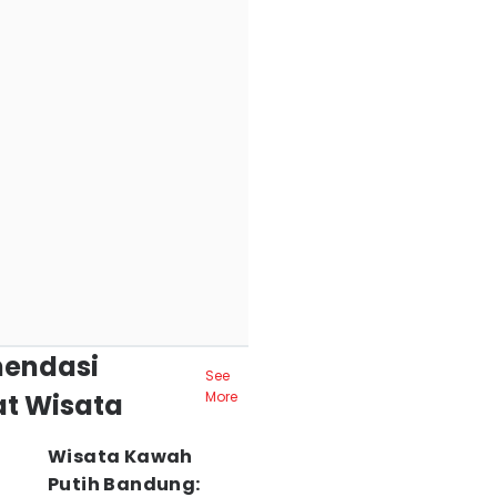
endasi
See
t Wisata
More
Wisata Kawah
Putih Bandung: