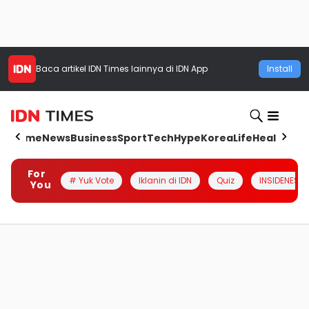
Baca artikel
IDN Times
lainnya di IDN App
Install
Home
News
Business
Sport
Tech
Hype
Korea
Life
Health
Aut
For
# Yuk Vote
Iklanin di IDN
Quiz
INSIDENESIA
You