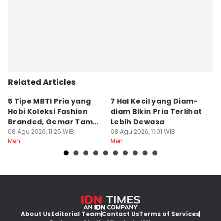
Related Articles
5 Tipe MBTI Pria yang
7 Hal Kecil yang Diam-
5
Hobi Koleksi Fashion
diam Bikin Pria Terlihat
W
Branded, Gemar Tampil
Lebih Dewasa
B
Mewah
08 Agu 2026, 11:25 WIB
08 Agu 2026, 11:01 WIB
07
Men
Men
M
About Us
Editorial Team
Contact Us
Terms of Services