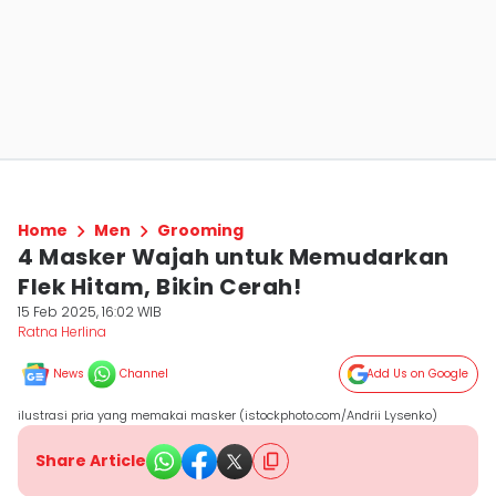
Home
Men
Grooming
4 Masker Wajah untuk Memudarkan
Flek Hitam, Bikin Cerah!
15 Feb 2025, 16:02 WIB
Ratna Herlina
News
Channel
Add Us on Google
ilustrasi pria yang memakai masker (istockphoto.com/Andrii Lysenko)
Share Article