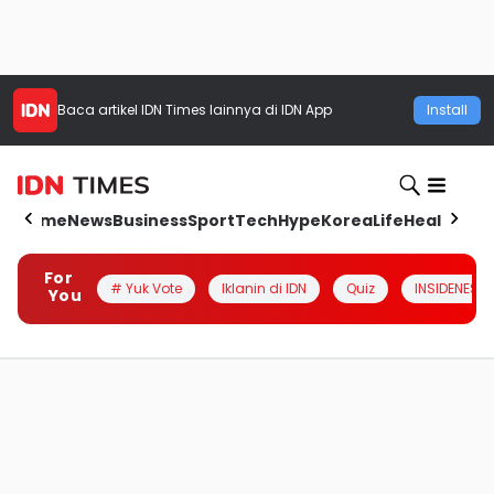
Baca artikel
IDN Times
lainnya di IDN App
Install
Home
News
Business
Sport
Tech
Hype
Korea
Life
Health
Aut
For
# Yuk Vote
Iklanin di IDN
Quiz
INSIDENESIA
You