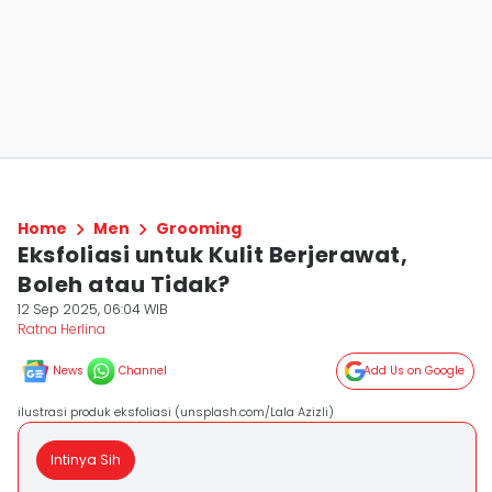
Home
Men
Grooming
Eksfoliasi untuk Kulit Berjerawat,
Boleh atau Tidak?
12 Sep 2025, 06:04 WIB
Ratna Herlina
News
Channel
Add Us on Google
ilustrasi produk eksfoliasi (unsplash.com/Lala Azizli)
Intinya Sih