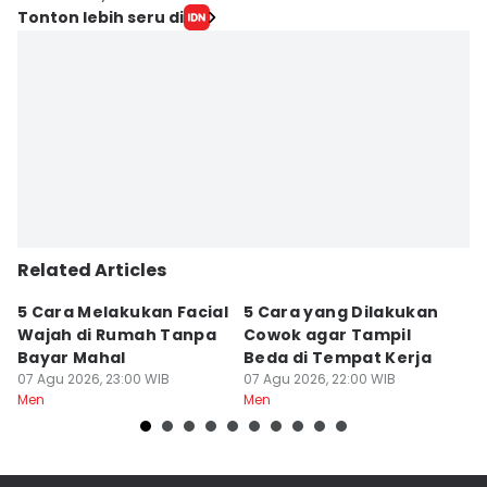
Tonton lebih seru di
Related Articles
5 Cara Melakukan Facial
5 Cara yang Dilakukan
7
Wajah di Rumah Tanpa
Cowok agar Tampil
S
Bayar Mahal
Beda di Tempat Kerja
Di
07 Agu 2026, 23:00 WIB
07 Agu 2026, 22:00 WIB
07
Men
Men
M