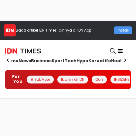
Baca artikel
IDN Times
lainnya di IDN App
Install
Home
News
Business
Sport
Tech
Hype
Korea
Life
Health
Aut
For
# Yuk Vote
Iklanin di IDN
Quiz
INSIDENESIA
You