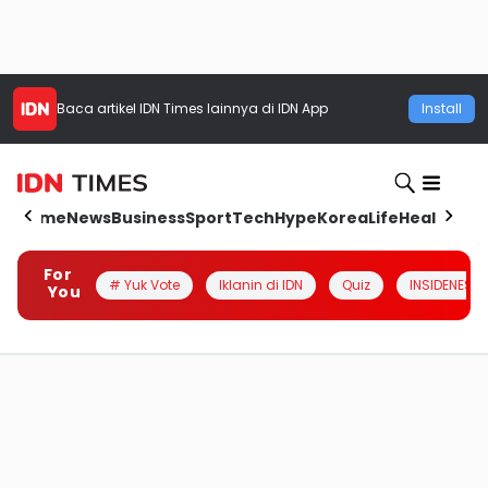
Baca artikel
IDN Times
lainnya di IDN App
Install
Home
News
Business
Sport
Tech
Hype
Korea
Life
Health
Aut
For
# Yuk Vote
Iklanin di IDN
Quiz
INSIDENESIA
You