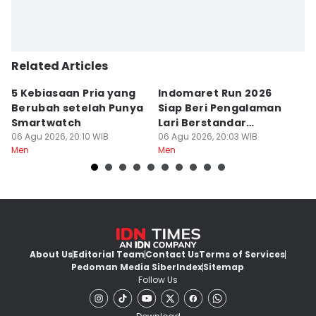
Related Articles
5 Kebiasaan Pria yang
Indomaret Run 2026
9
Berubah setelah Punya
Siap Beri Pengalaman
K
Smartwatch
Lari Berstandar
Ja
06 Agu 2026, 20:10 WIB
Profesional
06 Agu 2026, 20:03 WIB
06
Men
Men
M
About Us
Editorial Team
Contact Us
Terms of Services
Pedoman Media Siber
Index
Sitemap
Follow Us