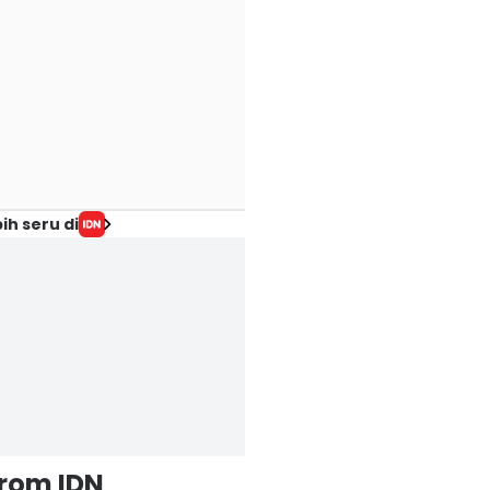
ih seru di
from IDN