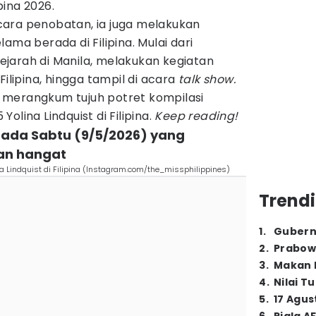
ina 2026.
ara penobatan, ia juga melakukan
ama berada di Filipina. Mulai dari
jarah di Manila, melakukan kegiatan
Filipina, hingga tampil di acara
talk show.
ah merangkum tujuh potret kompilasi
olina Lindquist di Filipina.
Keep reading!
a pada Sabtu (9/5/2026) yang
n hangat
 Lindquist di Filipina (Instagram.com/the_missphilippines)
Trendi
1
.
Gubern
2
.
Prabow
3
.
Makan B
4
.
Nilai T
5
.
17 Agus