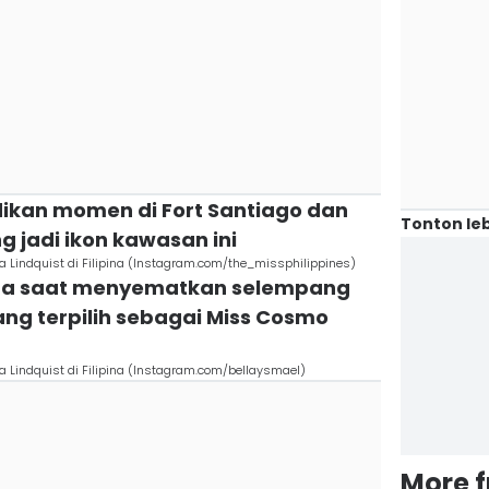
dikan momen di Fort Santiago dan
Tonton leb
g jadi ikon kawasan ini
 Lindquist di Filipina (Instagram.com/the_missphilippines)
olina saat menyematkan selempang
ng terpilih sebagai Miss Cosmo
 Lindquist di Filipina (Instagram.com/bellaysmael)
More 