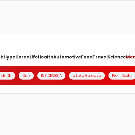
ch
Hype
Korea
Life
Health
Automotive
Food
Travel
Science
Me
 di IDN
Quiz
INSIDENESIA
#LokalBerdaya
Profil Dokter