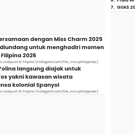
6
.
Piala A
7
.
GIIAS 2
a bersamaan dengan Miss Charm 2025
a diundang untuk menghadiri momen
ilipina 2026
 Lindquist di Filipina (Instagram.com/the_missphilippines)
 Yolina langsung diajak untuk
ros yakni kawasan wisata
nsa kolonial Spanyol
 Lindquist di Filipina (Instagram.com/the_missphilippines)