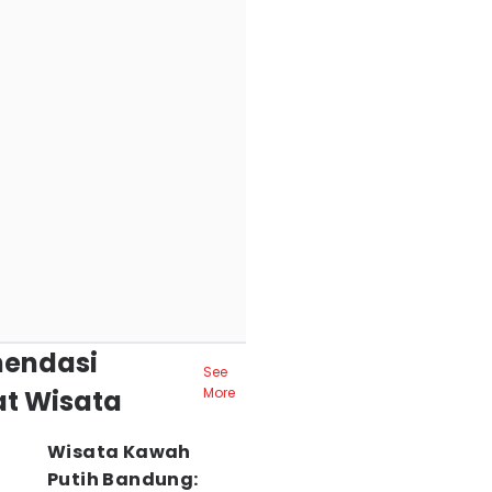
endasi
See
t Wisata
More
Wisata Kawah
Putih Bandung: