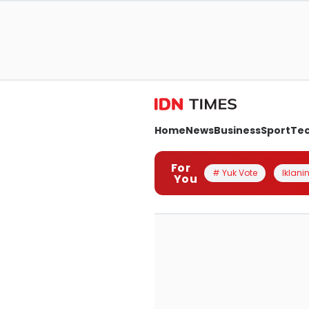
Home
News
Business
Sport
Te
For
# Yuk Vote
Iklanin
You