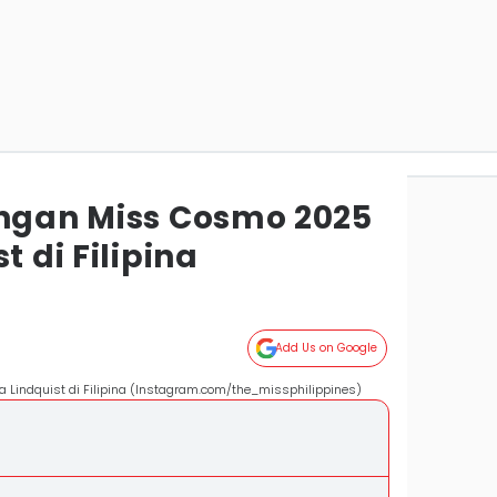
ungan Miss Cosmo 2025
t di Filipina
Add Us on Google
 Lindquist di Filipina (Instagram.com/the_missphilippines)