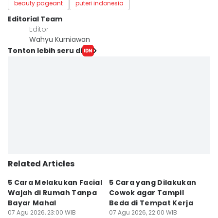
beauty pageant
puteri indonesia
Editorial Team
Editor
Wahyu Kurniawan
Tonton lebih seru di
Related Articles
5 Cara Melakukan Facial
5 Cara yang Dilakukan
7
Wajah di Rumah Tanpa
Cowok agar Tampil
S
Bayar Mahal
Beda di Tempat Kerja
Di
07 Agu 2026, 23:00 WIB
07 Agu 2026, 22:00 WIB
07