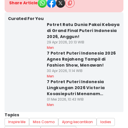
Share Article
Curated For You
Potret Ratu Dunia Pakai Kebaya
di Grand Final Puteri Indonesia
2026, Anggun!
29 Apr 2026, 20:13 WIB
Men
7 Potret Puteri Indonesia 2026
Agnes Rajaheng Tampil di
Fashion Show, Menawan!
30 Apr 2026, 11:14 WIB
Men
7 Potret Puteri Indonesia
Lingkungan 2026 Victoria
Kosasieputri Menanam
Mangrove
01 Mei 2026, 10:43 WIB
Men
Topics
Inspire Me
Miss Cosmo
Ajang kecantikan
ladies