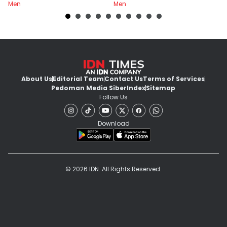
Men
Men
M
About Us
Editorial Team
Contact Us
Terms of Services
Pedoman Media Siber
Index
Sitemap
Follow Us
Download
© 2026 IDN. All Rights Reserved.