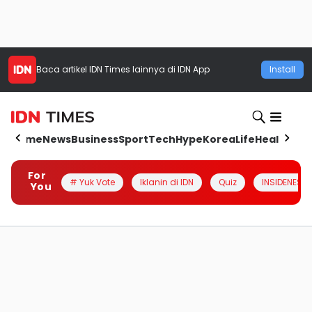
Baca artikel
IDN Times
lainnya di IDN App
Install
Home
News
Business
Sport
Tech
Hype
Korea
Life
Health
Aut
For
# Yuk Vote
Iklanin di IDN
Quiz
INSIDENESIA
You