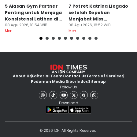
5 Alasan Gym Partner
7 Potret Katrina Llegado
7
Penting untuk Menjaga
setelah Sepekan
A
Konsistensi Latihan di
Menjabat Miss
M
Gym
08 Agu 2026, 18:54 WIB
Supranational 2026
08 Agu 2026, 18:52 WIB
08
Men
Men
M
About Us
Editorial Team
Contact Us
Terms of Services
Pedoman Media Siber
Index
Sitemap
Follow Us
Download
© 2026 IDN. All Rights Reserved.