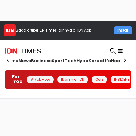
Baca artikel
IDN Times
lainnya di IDN App
Install
Home
News
Business
Sport
Tech
Hype
Korea
Life
Health
Aut
For
# Yuk Vote
Iklanin di IDN
Quiz
INSIDENESIA
You