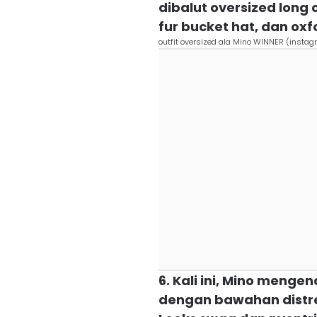
dibalut oversized long 
fur bucket hat, dan oxf
outfit oversized ala Mino WINNER (instag
6. Kali ini, Mino meng
dengan bawahan distres