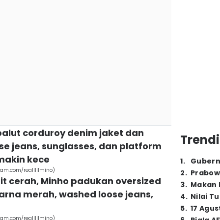
ibalut corduroy denim jaket dan
Trendi
e jeans, sunglasses, dan platform
makin kece
1
.
Gubern
ram.com/realllllmino)
2
.
Prabow
it cerah, Minho padukan oversized
3
.
Makan B
arna merah, washed loose jeans,
4
.
Nilai T
5
.
17 Agus
ram.com/realllllmino)