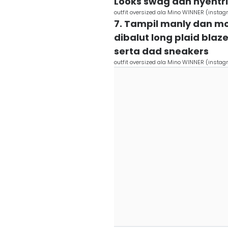
Looks swag dan nyentri
outfit oversized ala Mino WINNER (instag
7. Tampil manly dan mo
dibalut long plaid bla
serta dad sneakers
outfit oversized ala Mino WINNER (instag