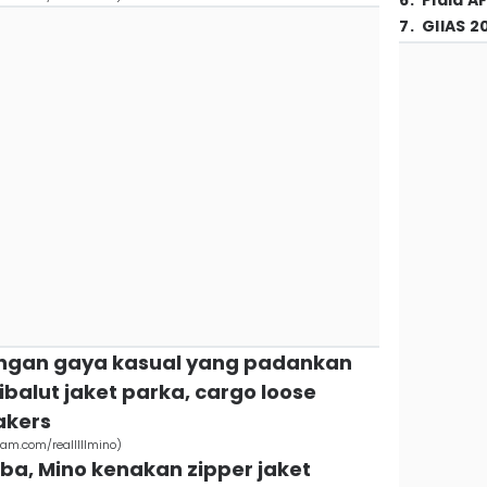
6
.
Piala A
7
.
GIIAS 2
engan gaya kasual yang padankan
balut jaket parka, cargo loose
akers
ram.com/realllllmino)
a, Mino kenakan zipper jaket