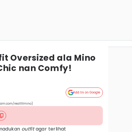
fit Oversized ala Mino
Chic nan Comfy!
Add Us on Google
ram.com/realllllmino)
emadukan
outfit
agar terlihat