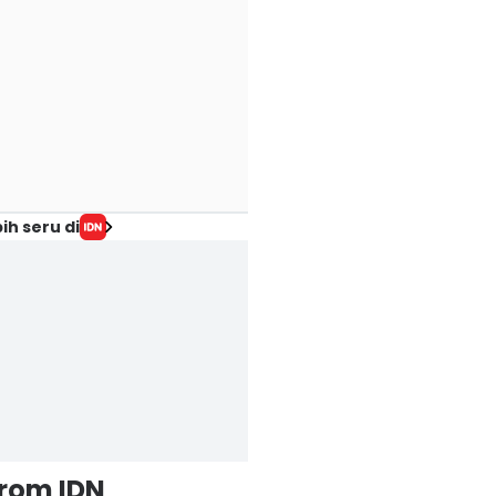
ih seru di
from IDN