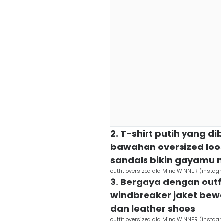
2. T-shirt putih yang d
bawahan oversized loos
sandals bikin gayamu 
outfit oversized ala Mino WINNER (instag
3. Bergaya dengan outf
windbreaker jaket bew
dan leather shoes
outfit oversized ala Mino WINNER (instag