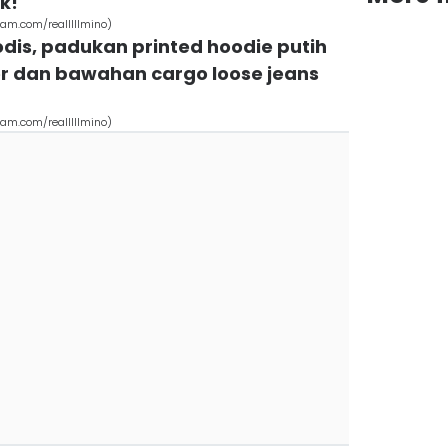
k!
ram.com/realllllmino)
dis, padukan printed hoodie putih
zer dan bawahan cargo loose jeans
ram.com/realllllmino)