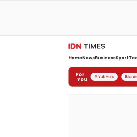
Home
News
Business
Sport
Te
For
# Yuk Vote
Iklanin
You