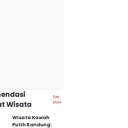
endasi
See
t Wisata
More
Wisata Kawah
Putih Bandung: