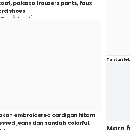
coat, palazzo trousers pants, faux
ord shoes
ram.com/realllllmino)
Tonton leb
enakan embroidered cardigan hitam
sed jeans dan sandals colorful.
More 