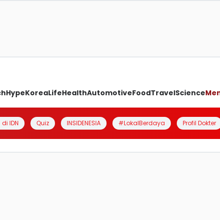
ch
Hype
Korea
Life
Health
Automotive
Food
Travel
Science
Me
 di IDN
Quiz
INSIDENESIA
#LokalBerdaya
Profil Dokter