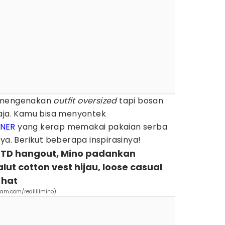
a mengenakan
outfit oversized
tapi bosan
saja. Kamu bisa menyontek
NNER
yang kerap memakai pakaian serba
ya. Berikut beberapa inspirasinya!
 OOTD hangout, Mino padankan
lut cotton vest hijau, loose casual
 hat
ram.com/realllllmino)