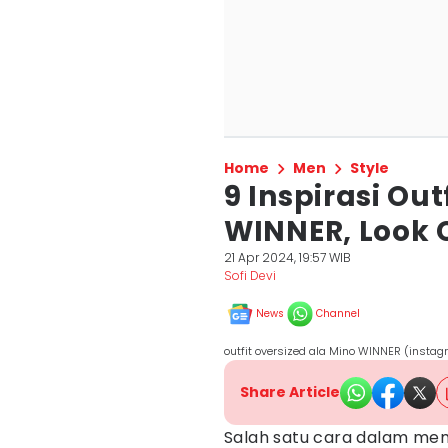
Home
Men
Style
9 Inspirasi Out
WINNER, Look 
21 Apr 2024, 19:57 WIB
Sofi Devi
News
Channel
outfit oversized ala Mino WINNER (instag
Share Article
Salah satu cara dalam m