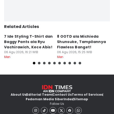
Related Articles
7 Ide Styling T-Shirt dan
8 OOTD ala Michieda
5
Baggy Pants ala Ryu
Shunsuke, Tampilannya
P
Vachirawich, Kece Abis!
Flawless Banget!
Bi
06 Agu 2026, 16:21 WIB
06 Agu 2026, 15:25 WIB
T
06
Men
Men
M
About Us
Editorial Team
Contact Us
Terms of Services
Pedoman Media Siber
Index
Sitemap
Follow Us