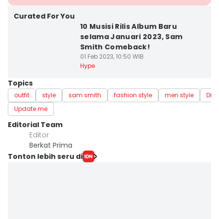
Curated For You
10 Musisi Rilis Album Baru
selama Januari 2023, Sam
Smith Comeback!
01 Feb 2023, 10:50 WIB
Hype
Topics
outfit
style
sam smith
fashion style
men style
Dive
Update me
Editorial Team
Editor
Berkat Prima
Tonton lebih seru di