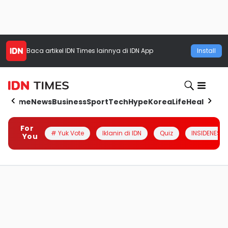
Baca artikel
IDN Times
lainnya di IDN App
Install
Home
News
Business
Sport
Tech
Hype
Korea
Life
Health
Aut
For
# Yuk Vote
Iklanin di IDN
Quiz
INSIDENESIA
You