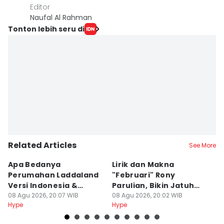
Editor
Naufal Al Rahman
Tonton lebih seru di
Related Articles
See More
Apa Bedanya
Lirik dan Makna
8
Perumahan Laddaland
"Februari" Rony
M
Versi Indonesia &
Parulian, Bikin Jatuh
h
Thailand?
08 Agu 2026, 20:07 WIB
Cinta?
08 Agu 2026, 20:02 WIB
08
Hype
Hype
Hy