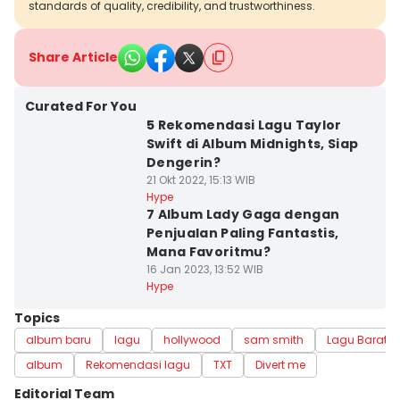
standards of quality, credibility, and trustworthiness.
Share Article
Curated For You
5 Rekomendasi Lagu Taylor
Swift di Album Midnights, Siap
Dengerin?
21 Okt 2022, 15:13 WIB
Hype
7 Album Lady Gaga dengan
Penjualan Paling Fantastis,
Mana Favoritmu?
16 Jan 2023, 13:52 WIB
Hype
Topics
album baru
lagu
hollywood
sam smith
Lagu Barat
album
Rekomendasi lagu
TXT
Divert me
Editorial Team