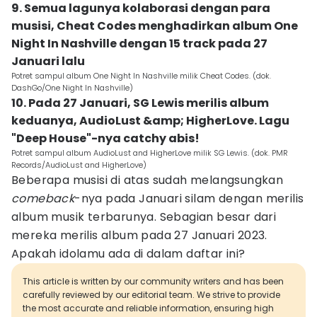
9. Semua lagunya kolaborasi dengan para
musisi, Cheat Codes menghadirkan album One
Night In Nashville dengan 15 track pada 27
Januari lalu
Potret sampul album One Night In Nashville milik Cheat Codes. (dok.
DashGo/One Night In Nashville)
10. Pada 27 Januari, SG Lewis merilis album
keduanya, AudioLust &amp; HigherLove. Lagu
"Deep House"-nya catchy abis!
Potret sampul album AudioLust and HigherLove milik SG Lewis. (dok. PMR
Records/AudioLust and HigherLove)
Beberapa musisi di atas sudah melangsungkan
comeback
-nya pada Januari silam dengan merilis
album musik terbarunya. Sebagian besar dari
mereka merilis album pada 27 Januari 2023.
Apakah idolamu ada di dalam daftar ini?
This article is written by our community writers and has been
carefully reviewed by our editorial team. We strive to provide
the most accurate and reliable information, ensuring high