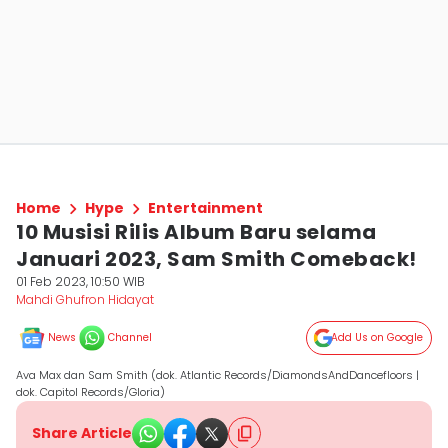
Home
Hype
Entertainment
10 Musisi Rilis Album Baru selama
Januari 2023, Sam Smith Comeback!
01 Feb 2023, 10:50 WIB
Mahdi Ghufron Hidayat
News
Channel
Add Us on Google
Ava Max dan Sam Smith (dok. Atlantic Records/DiamondsAndDancefloors |
dok. Capitol Records/Gloria)
Share Article