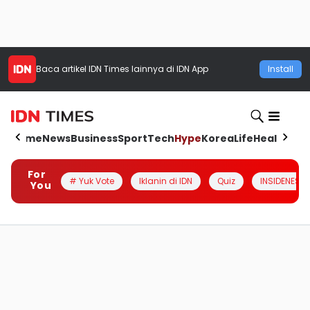
Baca artikel
IDN Times
lainnya di IDN App
Install
Home
News
Business
Sport
Tech
Hype
Korea
Life
Health
Aut
For
# Yuk Vote
Iklanin di IDN
Quiz
INSIDENESIA
You