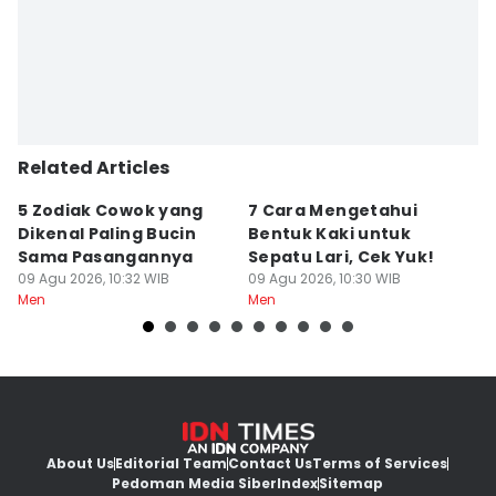
Related Articles
5 Zodiak Cowok yang
7 Cara Mengetahui
K
Dikenal Paling Bucin
Bentuk Kaki untuk
S
Sama Pasangannya
Sepatu Lari, Cek Yuk!
y
09 Agu 2026, 10:32 WIB
09 Agu 2026, 10:30 WIB
09
Men
Men
M
About Us
Editorial Team
Contact Us
Terms of Services
Pedoman Media Siber
Index
Sitemap