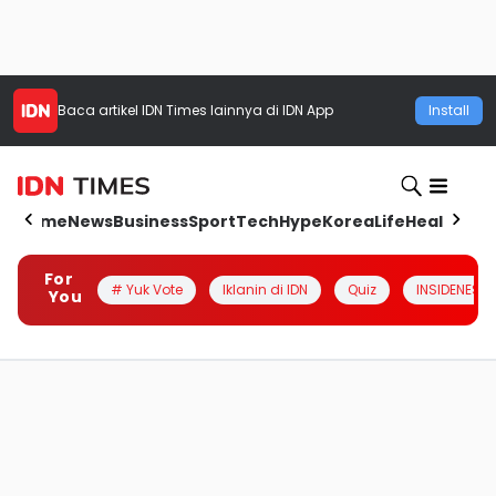
Baca artikel
IDN Times
lainnya di IDN App
Install
Home
News
Business
Sport
Tech
Hype
Korea
Life
Health
Aut
For
# Yuk Vote
Iklanin di IDN
Quiz
INSIDENESIA
You