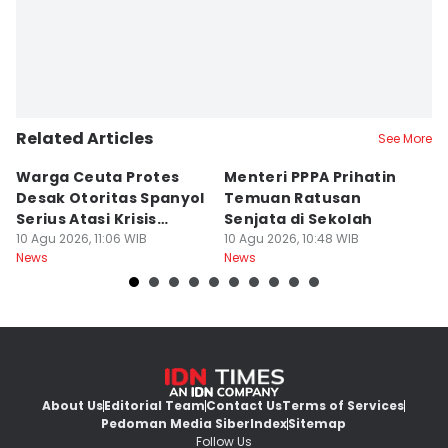
Related Articles
See More
Warga Ceuta Protes
Menteri PPPA Prihatin
T
Desak Otoritas Spanyol
Temuan Ratusan
B
Serius Atasi Krisis
Senjata di Sekolah
P
Migrasi
10 Agu 2026, 11:06 WIB
10 Agu 2026, 10:48 WIB
10
News
News
Ne
About Us
Editorial Team
Contact Us
Terms of Services
Pedoman Media Siber
Index
Sitemap
Follow Us