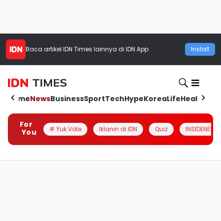
Baca artikel
IDN Times
lainnya di IDN App
Install
Home
News
Business
Sport
Tech
Hype
Korea
Life
Health
Aut
For
# Yuk Vote
Iklanin di IDN
Quiz
INSIDENESIA
You