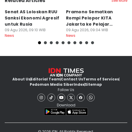
Related Articles
See More
Senat AS Loloskan RUU
Pramono Sematkan
P
Sanksi Ekonomi Agresif
Rompi Pelopor KITA
de
untuk Rusia
Jakarta ke Pelajar
B
09 Agu 2026, 09:10 WIB
hingga Ojol
09 Agu 2026, 09:04 WIB
09
News
News
Ne
About Us
Editorial Team
Contact Us
Terms of Services
Pedoman Media Siber
Index
Sitemap
Follow Us
Download
© 2026 IDN. All Rights Reserved.