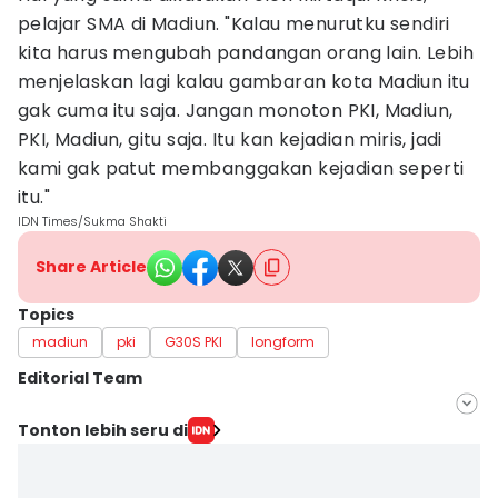
pelajar SMA di Madiun. "Kalau menurutku sendiri
kita harus mengubah pandangan orang lain. Lebih
menjelaskan lagi kalau gambaran kota Madiun itu
gak cuma itu saja. Jangan monoton PKI, Madiun,
PKI, Madiun, gitu saja. Itu kan kejadian miris, jadi
kami gak patut membanggakan kejadian seperti
itu."
IDN Times/Sukma Shakti
Share Article
Topics
madiun
pki
G30S PKI
longform
Editorial Team
Editor
Tonton lebih seru di
Ita Lismawati F Malau
Editor