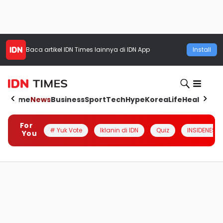
Baca artikel
IDN Times
lainnya di IDN App
Install
Home
News
Business
Sport
Tech
Hype
Korea
Life
Health
Aut
For
# Yuk Vote
Iklanin di IDN
Quiz
INSIDENESIA
You