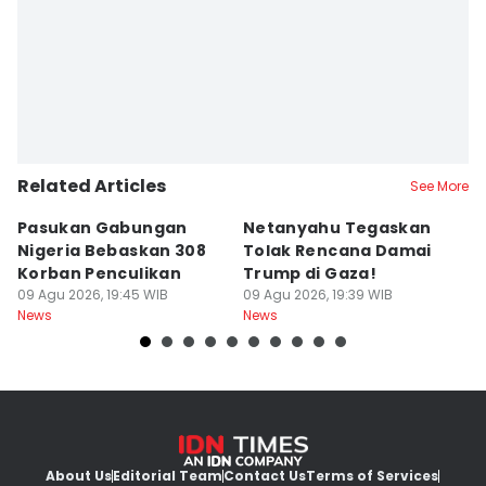
Rosa Folia
Related Articles
See More
Pasukan Gabungan
Netanyahu Tegaskan
T
Nigeria Bebaskan 308
Tolak Rencana Damai
B
Korban Penculikan
Trump di Gaza!
K
09 Agu 2026, 19:45 WIB
09 Agu 2026, 19:39 WIB
09
News
News
Ne
About Us
Editorial Team
Contact Us
Terms of Services