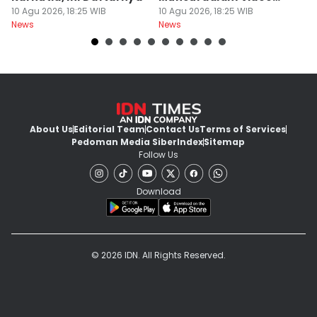
10 Agu 2026, 18:25 WIB
Perdana 13 Detik
10 Agu 2026, 18:25 WIB
T
10
News
News
Ne
About Us
Editorial Team
Contact Us
Terms of Services
Pedoman Media Siber
Index
Sitemap
Follow Us
Download
© 2026 IDN. All Rights Reserved.