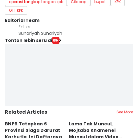
operasi tangkap tangan kpk
Cilacap
bupati
KPK
OTT KPK
Editorial Team
Editor
Sunariyah Sunariyah
Tonton lebih seru di
Related Articles
See More
BNPB Tetapkan 6
Lama Tak Muncul,
P
Provinsi Siaga Darurat
Mojtaba Khamenei
K
Karhutla, Ini Daftarnya
Muncul dalam Video
R