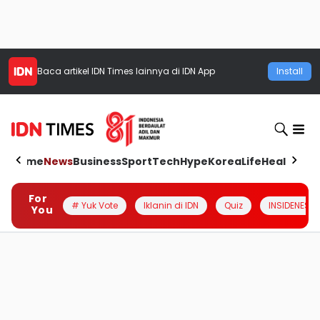
Baca artikel
IDN Times
lainnya di IDN App
Install
Home
News
Business
Sport
Tech
Hype
Korea
Life
Health
Aut
For
# Yuk Vote
Iklanin di IDN
Quiz
INSIDENESIA
You