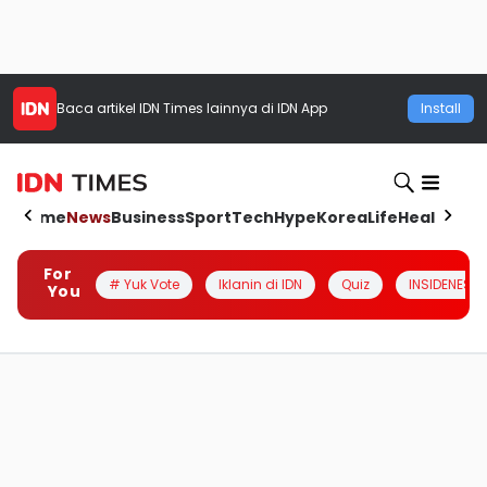
Baca artikel
IDN Times
lainnya di IDN App
Install
Home
News
Business
Sport
Tech
Hype
Korea
Life
Health
Aut
For
# Yuk Vote
Iklanin di IDN
Quiz
INSIDENESIA
You