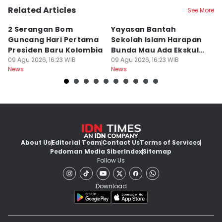
Related Articles
See More
2 Serangan Bom
Yayasan Bantah
E
Guncang Hari Pertama
Sekolah Islam Harapan
S
Presiden Baru Kolombia
Bunda Mau Ada Ekskul
S
09 Agu 2026, 16:23 WIB
Menembak
09 Agu 2026, 16:23 WIB
S
09
News
News
Ne
About Us
Editorial Team
Contact Us
Terms of Services
Pedoman Media Siber
Index
Sitemap
Follow Us
Download