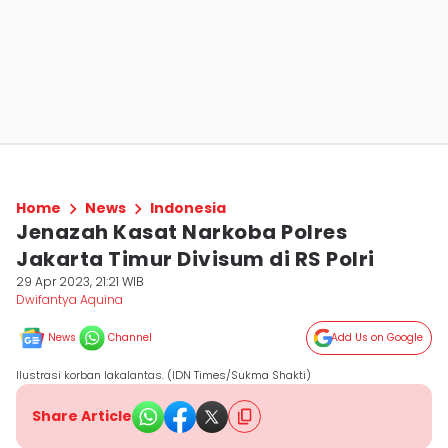
Home
News
Indonesia
Jenazah Kasat Narkoba Polres
Jakarta Timur Divisum di RS Polri
29 Apr 2023, 21:21 WIB
Dwifantya Aquina
News
Channel
Add Us on Google
Ilustrasi korban lakalantas. (IDN Times/Sukma Shakti)
Share Article