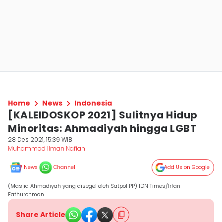
Home
News
Indonesia
[KALEIDOSKOP 2021] Sulitnya Hidup
Minoritas: Ahmadiyah hingga LGBT
28 Des 2021, 15:39 WIB
Muhammad Ilman Nafian
News
Channel
Add Us on Google
(Masjid Ahmadiyah yang disegel oleh Satpol PP) IDN Times/Irfan
Fathurohman
Share Article