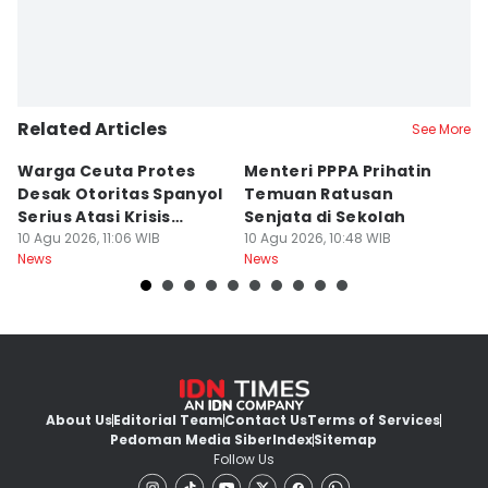
Related Articles
See More
Warga Ceuta Protes
Menteri PPPA Prihatin
T
Desak Otoritas Spanyol
Temuan Ratusan
B
Serius Atasi Krisis
Senjata di Sekolah
P
Migrasi
10 Agu 2026, 11:06 WIB
10 Agu 2026, 10:48 WIB
10
News
News
Ne
About Us
Editorial Team
Contact Us
Terms of Services
Pedoman Media Siber
Index
Sitemap
Follow Us