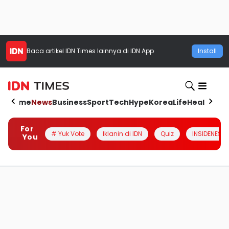
Baca artikel
IDN Times
lainnya di IDN App
Install
Home
News
Business
Sport
Tech
Hype
Korea
Life
Health
Aut
For
# Yuk Vote
Iklanin di IDN
Quiz
INSIDENESIA
You