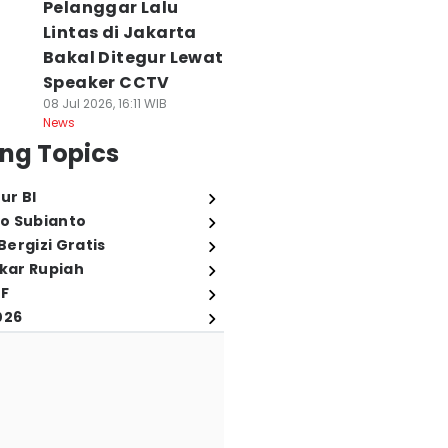
Pelanggar Lalu
Lintas di Jakarta
Bakal Ditegur Lewat
Speaker CCTV
08 Jul 2026, 16:11 WIB
News
ng Topics
ur BI
o Subianto
ergizi Gratis
ukar Rupiah
FF
026