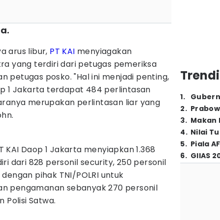
a.
 arus libur,
PT KAI
menyiagakan
ra yang terdiri dari petugas pemeriksa
Trendi
dan petugas posko. "Hal ini menjadi penting,
p 1 Jakarta terdapat 484 perlintasan
1
.
Gubern
aranya merupakan perlintasan liar yang
2
.
Prabow
hn.‎
3
.
Makan B
4
.
Nilai T
5
.
Piala A
 KAI Daop 1 Jakarta menyiapkan 1.368
6
.
GIIAS 2
i dari 828 personil security, 250 personil
 dengan pihak TNI/POLRI untuk
an pengamanan sebanyak 270 personil
 Polisi Satwa.