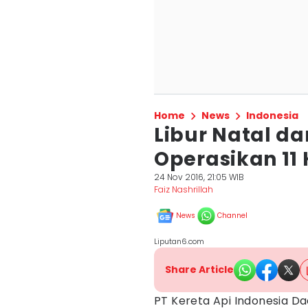
Home
News
Indonesia
Libur Natal da
Operasikan 11
24 Nov 2016, 21:05 WIB
Faiz Nashrillah
News
Channel
Liputan6.com
Share Article
PT Kereta Api Indonesia D