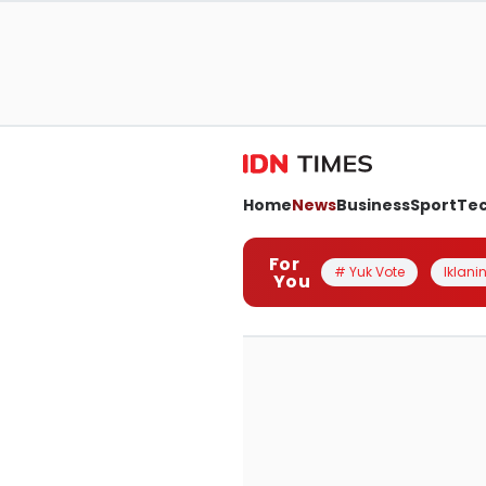
Home
News
Business
Sport
Te
For
# Yuk Vote
Iklanin
You