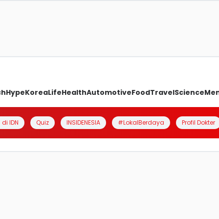
ch
Hype
Korea
Life
Health
Automotive
Food
Travel
Science
Me
 di IDN
Quiz
INSIDENESIA
#LokalBerdaya
Profil Dokter