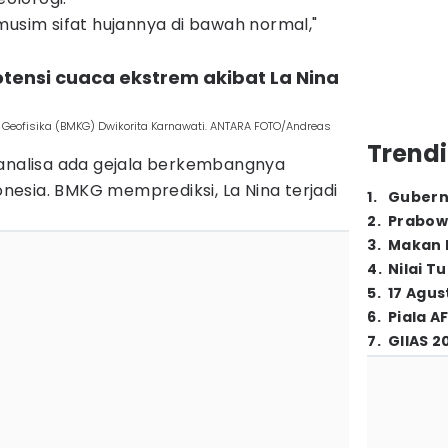
musim sifat hujannya di bawah normal,"
tensi cuaca ekstrem akibat La Nina
n Geofisika (BMKG) Dwikorita Karnawati. ANTARA FOTO/Andreas
Trendi
ganalisa ada gejala berkembangnya
donesia. BMKG memprediksi, La Nina terjadi
1
.
Gubern
2
.
Prabow
3
.
Makan B
4
.
Nilai T
5
.
17 Agus
6
.
Piala A
7
.
GIIAS 2