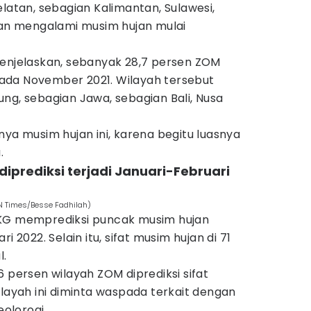
elatan, sebagian Kalimantan, Sulawesi,
akan mengalami musim hujan mulai
menjelaskan, sebanyak 28,7 persen ZOM
ada November 2021. Wilayah tersebut
ng, sebagian Jawa, sebagian Bali, Nusa
nya musim hujan ini, karena begitu luasnya
.
iprediksi terjadi Januari-Februari
DN Times/Besse Fadhilah)
MKG memprediksi puncak musim hujan
i 2022. Selain itu, sifat musim hujan di 71
l.
6 persen wilayah ZOM diprediksi sifat
ilayah ini diminta waspada terkait dengan
olorogi.