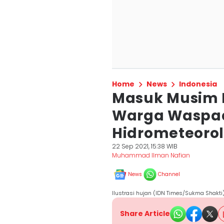
Home
News
Indonesia
Masuk Musim 
Warga Waspa
Hidrometeorol
22 Sep 2021, 15:38 WIB
Muhammad Ilman Nafian
News
Channel
Ilustrasi hujan (IDN Times/Sukma Shakti
Share Article