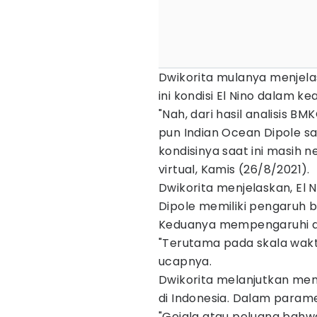
Dwikorita mulanya menjela
ini kondisi El Nino dalam k
"Nah, dari hasil analisis BM
pun Indian Ocean Dipole s
kondisinya saat ini masih n
virtual, Kamis (26/8/2021).
Dwikorita menjelaskan, El 
Dipole memiliki pengaruh be
Keduanya mempengaruhi dal
"Terutama pada skala waktu
ucapnya.
Dwikorita melanjutkan meng
di Indonesia. Dalam paramet
"Gejala atau peluang bahwa