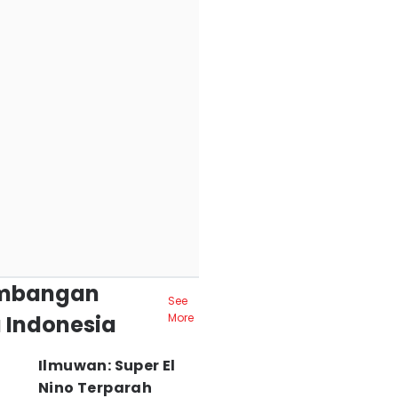
mbangan
See
 Indonesia
More
Ilmuwan: Super El
Nino Terparah