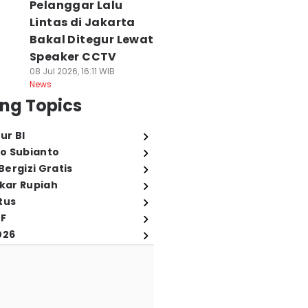
Pelanggar Lalu
Lintas di Jakarta
Bakal Ditegur Lewat
Speaker CCTV
08 Jul 2026, 16:11 WIB
News
ng Topics
ur BI
o Subianto
ergizi Gratis
ukar Rupiah
tus
FF
026