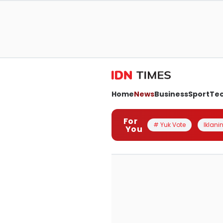
Home
News
Business
Sport
Te
For
# Yuk Vote
Iklanin
You