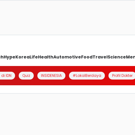
ch
Hype
Korea
Life
Health
Automotive
Food
Travel
Science
Me
 di IDN
Quiz
INSIDENESIA
#LokalBerdaya
Profil Dokter