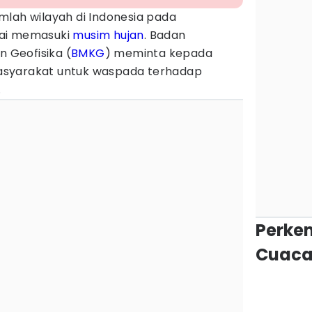
mlah wilayah di Indonesia pada
lai memasuki
musim hujan
. Badan
n Geofisika (
BMKG
) meminta kepada
asyarakat untuk waspada terhadap
.
Perke
Cuaca