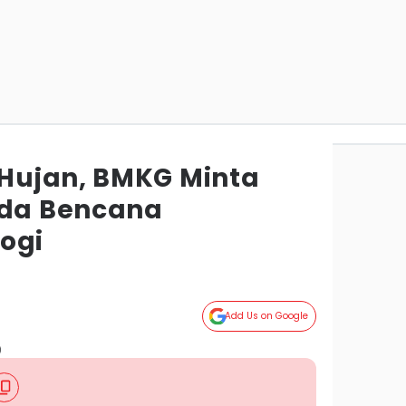
Hujan, BMKG Minta
da Bencana
ogi
Add Us on Google
)