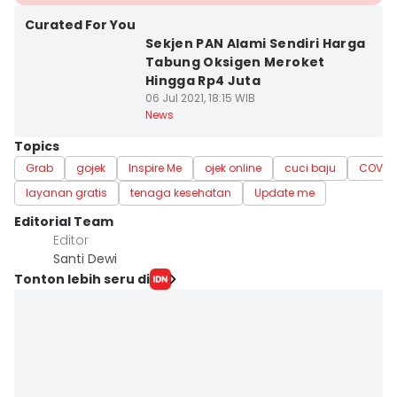
Curated For You
Sekjen PAN Alami Sendiri Harga
Tabung Oksigen Meroket
Hingga Rp4 Juta
06 Jul 2021, 18:15 WIB
News
Topics
Grab
gojek
Inspire Me
ojek online
cuci baju
COVID-
layanan gratis
tenaga kesehatan
Update me
Editorial Team
Editor
Santi Dewi
Tonton lebih seru di