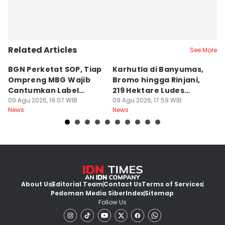
Related Articles
See More
BGN Perketat SOP, Tiap
Karhutla di Banyumas,
K
Ompreng MBG Wajib
Bromo hingga Rinjani,
P
Cantumkan Label
219 Hektare Ludes
S
Waktu Makan
09 Agu 2026, 19:07 WIB
Terbakar
09 Agu 2026, 17:59 WIB
09
News
News
Ne
About Us
Editorial Team
Contact Us
Terms of Services
Pedoman Media Siber
Index
Sitemap
Follow Us