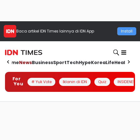
Baca artikel
IDN Times
lainnya di IDN App
Install
Home
News
Business
Sport
Tech
Hype
Korea
Life
Health
Aut
For
# Yuk Vote
Iklanin di IDN
Quiz
INSIDENESIA
You