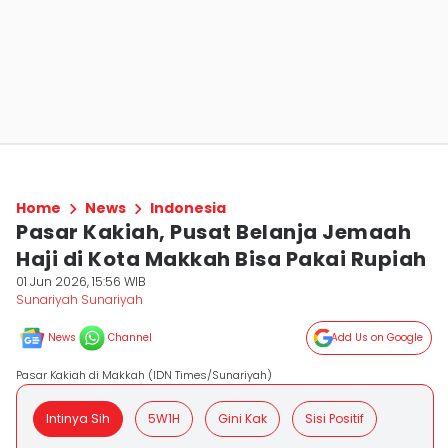
Home
News
Indonesia
Pasar Kakiah, Pusat Belanja Jemaah
Haji di Kota Makkah Bisa Pakai Rupiah
01 Jun 2026, 15:56 WIB
Sunariyah Sunariyah
News
Channel
Add Us on Google
Pasar Kakiah di Makkah (IDN Times/Sunariyah)
Intinya Sih
5W1H
Gini Kak
Sisi Positif