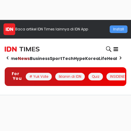
Baca artikel
IDN Times
lainnya di IDN App
Install
Home
News
Business
Sport
Tech
Hype
Korea
Life
Health
Aut
For
# Yuk Vote
Iklanin di IDN
Quiz
INSIDENESIA
You