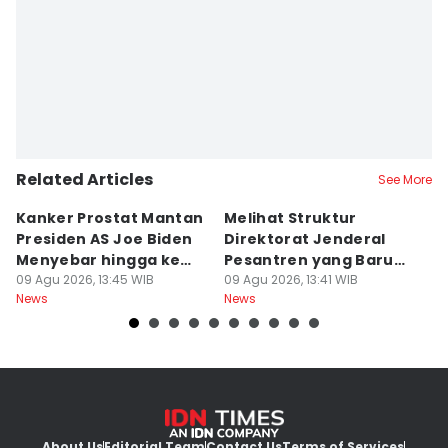
Related Articles
See More
Kanker Prostat Mantan
Melihat Struktur
S
Presiden AS Joe Biden
Direktorat Jenderal
T
Menyebar hingga ke
Pesantren yang Baru
G
Tulang
09 Agu 2026, 13:45 WIB
Berdiri
09 Agu 2026, 13:41 WIB
di
09
News
News
Ne
About Us
Editorial Team
Contact Us
Terms of Services