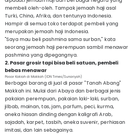
dipadati jemaah haji dari berbagai negara yang
membeli oleh-oleh. Tampak jemaah haji asal
Turki, China, Afrika, dan tentunya Indonesia.
Hampir di semua toko terdapat pembeli yang
merupakan jemaah haji Indonesia.
"Saya mau beli pashmina sama surban," kata
seorang jemaah haji perempuan sambil menawar
pashmina yang dipegangnya.
2. Pasar grosir tapi bisa beli satuan, pembeli
bebas menawar
Pasar Kakiah di Makkah (IDN Times/Sunariyah)
Berbagai barang di jual di pasar "Tanah Abang"
Makkah ini. Mulai dari Abaya dan berbagai jenis
pakaian perempuan, pakaian laki-laki, surban,
jilbab, mainan, tas, jam, parfum, peci, kurma,
aneka hiasan dinding dengan kaligrafi Arab,
sajadah, karpet, tasbih, aneka suvenir, perhiasan
imitasi, dan lain sebagainya.