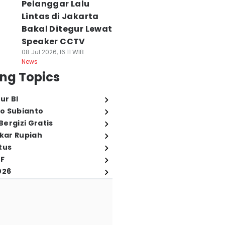
Pelanggar Lalu
Lintas di Jakarta
Bakal Ditegur Lewat
Speaker CCTV
08 Jul 2026, 16:11 WIB
News
ng Topics
ur BI
o Subianto
ergizi Gratis
ukar Rupiah
tus
FF
026