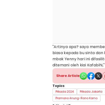
"Artinya apa? saya membe
biasa kepada bu sinta dan
mbak Yenny hari ini difasili
ditemani oleh kiai Kafabihi,"
Share Article
Topics
Pilkada 2024
Pilkada Jakarta
Pramono Anung-Rano Karno