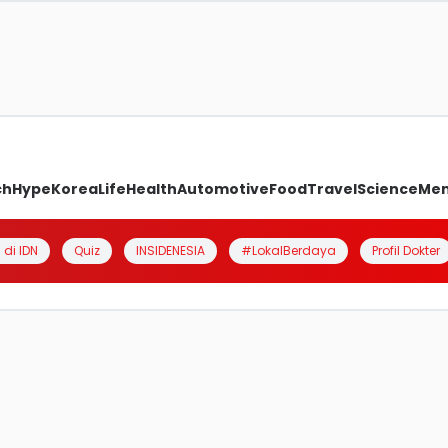
ch
Hype
Korea
Life
Health
Automotive
Food
Travel
Science
Me
 di IDN
Quiz
INSIDENESIA
#LokalBerdaya
Profil Dokter