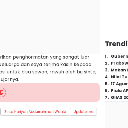
Trendi
1
.
Gubern
rikan penghormatan yang sangat luar
2
.
Prabow
 keluarga dan saya terima kasih kepada
3
.
Makan B
tasi untuk bisa sowan, rawuh oleh bu sinta,
4
.
Nilai T
 ujarnya.
5
.
17 Agus
6
.
Piala A
7
.
GIIAS 2
Sinta Nuriyah Abdurrahman Wahid
Update me