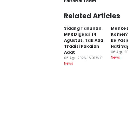
Editorial Team
Editor
Related Articles
Aryodamar
Sidang Tahunan
Menkes
Editor
MPR Digelar 14
Koment
Dwifantya Aquina
Agustus, Tak Ada
ke Pasi
Tradisi Pakaian
Hati Sa
Adat
06 Agu 20
News
06 Agu 2026, 16:01 WIB
News