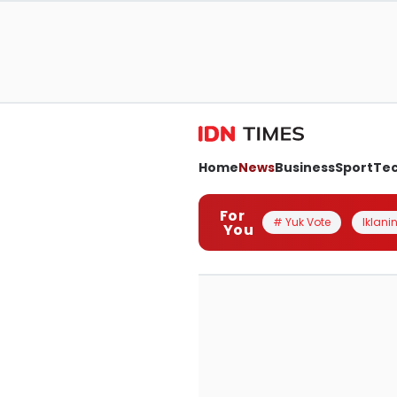
Home
News
Business
Sport
Te
For
# Yuk Vote
Iklanin
You