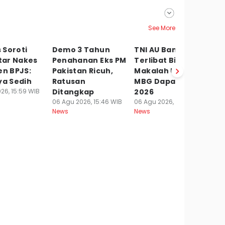
See More
 Soroti
Demo 3 Tahun
TNI AU Bantah
A
ar Nakes
Penahanan Eks PM
Terlibat Bikin
K
en BPJS:
Pakistan Ricuh,
Makalah Usulan
Pa
ya Sedih
Ratusan
MBG Dapat Nobel
D
26, 15:59 WIB
Ditangkap
2026
P
06 Agu 2026, 15:46 WIB
06 Agu 2026, 15:17 WIB
06
News
News
Ne