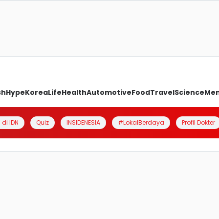
ch
Hype
Korea
Life
Health
Automotive
Food
Travel
Science
Me
 di IDN
Quiz
INSIDENESIA
#LokalBerdaya
Profil Dokter