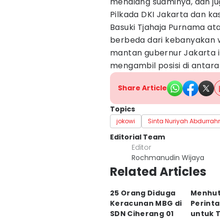
mendiang suaminya, dan jug
Pilkada DKI Jakarta dan 
Basuki Tjahaja Purnama ata
berbeda dari kebanyakan
mantan gubernur Jakarta it
mengambil posisi di antar
Share Article
Topics
jokowi
Sinta Nuriyah Abdurra
Editorial Team
Editor
Rochmanudin Wijaya
Related Articles
25 Orang Diduga
Menhut
Keracunan MBG di
Perinta
SDN Ciherang 01
untuk 