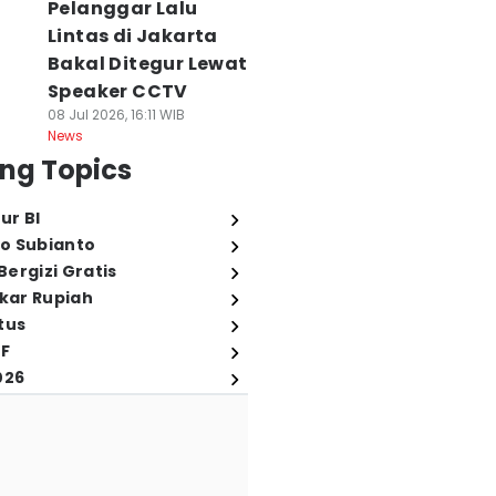
Pelanggar Lalu
Lintas di Jakarta
Bakal Ditegur Lewat
Speaker CCTV
08 Jul 2026, 16:11 WIB
News
ng Topics
ur BI
o Subianto
ergizi Gratis
ukar Rupiah
tus
FF
026