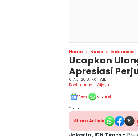
Home
News
Indonesia
Ucapkan Ulan
Apresiasi Per
01 Apr 2018, 17:04 WIB
Rochmanudin Wijaya
News
Channel
YouTube
Share Article
Jakarta, IDN Times
- Pre