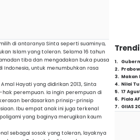
lih di antaranya Sinta seperti suaminya,
Trendi
kan Islam yang toleran. Selama 16 tahun
ap Ramadan tiba dan mengadakan buka puasa
1
.
Gubern
di Indonesia, untuk menumbuhkan rasa
2
.
Prabow
3
.
Makan B
Amal Hayati yang didirikan 2013, Sinta
4
.
Nilai T
5
.
17 Agus
-hak perempuan. Ia ingin perempuan di
6
.
Piala A
kerasan berdasarkan prinsip-prinsip
7
.
GIIAS 2
aan. Ibu empat anak ini juga terkenal
poligami yang baginya merugikan kaum
ikenal sebagai sosok yang toleran, layaknya