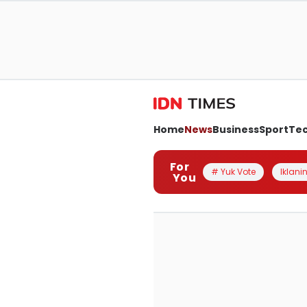
Home
News
Business
Sport
Te
For
# Yuk Vote
Iklanin
You