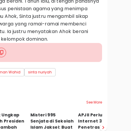
a berani. Tahun lalu, di tengah panasnya
kasus penistaan agama yang menimpa
u Ahok, Sinta justru mengambil sikap
 warga yang ramai-ramai membenci
u. Ia justru menyatakan Ahok berani
a kelompok dominan.
hman Wahid
sinta nuriyah
See More
 Ungkap
Misteri 995
APJII Perluas Akses
B
h Presiden
Senjata di Sekolah
Internet 3T,
K
Tambah
Islam Jaksel: Buat
Penetrasi Capai
k