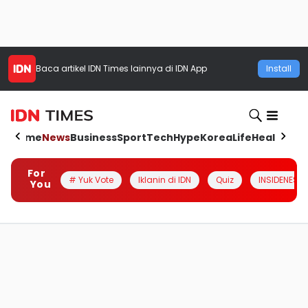
Baca artikel
IDN Times
lainnya di IDN App
Install
Home
News
Business
Sport
Tech
Hype
Korea
Life
Health
Aut
For
# Yuk Vote
Iklanin di IDN
Quiz
INSIDENESIA
You