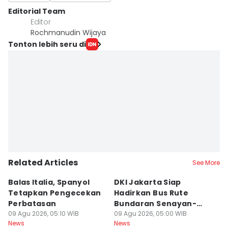
Editorial Team
Editor
Rochmanudin Wijaya
Tonton lebih seru di
Related Articles
See More
Balas Italia, Spanyol
DKI Jakarta Siap
B
Tetapkan Pengecekan
Hadirkan Bus Rute
LI
Perbatasan
Bundaran Senayan-
R
09 Agu 2026, 05:10 WIB
Ancol saat CFD
09 Agu 2026, 05:00 WIB
P
09
News
News
Ne