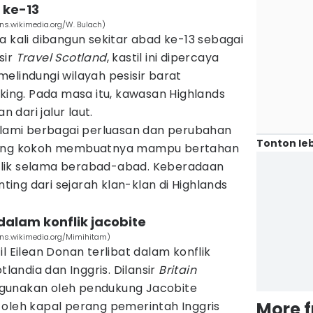
 ke-13
ns.wikimedia.org/W. Bulach)
a kali dibangun sekitar abad ke-13 sebagai
sir
Travel Scotland
, kastil ini dipercaya
elindungi wilayah pesisir barat
iking. Pada masa itu, kawasan Highlands
dari jalur laut.
galami berbagai perluasan dan perubahan
Tonton leb
 yang kokoh membuatnya mampu bertahan
lik selama berabad-abad. Keberadaan
nting dari sejarah klan-klan di Highlands
dalam konflik jacobite
ons.wikimedia.org/Mimihitam)
l Eilean Donan terlibat dalam konflik
tlandia dan Inggris. Dilansir
Britain
 digunakan oleh pendukung Jacobite
More 
 oleh kapal perang pemerintah Inggris