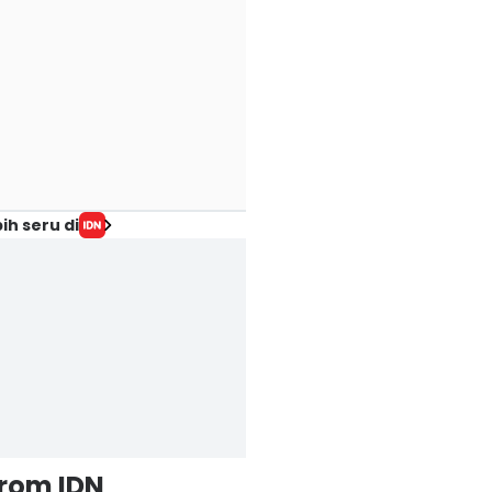
ih seru di
from IDN