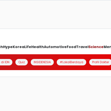
ch
Hype
Korea
Life
Health
Automotive
Food
Travel
Science
Me
 di IDN
Quiz
INSIDENESIA
#LokalBerdaya
Profil Dokter