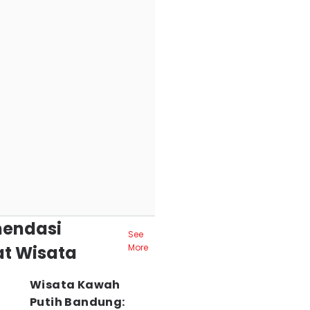
endasi
See
t Wisata
More
Wisata Kawah
Putih Bandung: