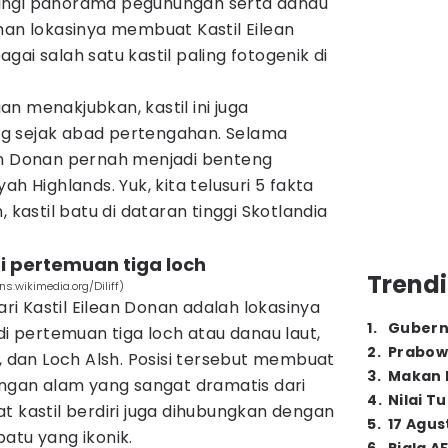
lilingi panorama pegunungan serta danau
han lokasinya membuat Kastil Eilean
ai salah satu kastil paling fotogenik di
n menakjubkan, kastil ini juga
g sejak abad pertengahan. Selama
an Donan pernah menjadi benteng
ah Highlands. Yuk, kita telusuri 5 fakta
 kastil batu di dataran tinggi Skotlandia
 di pertemuan tiga loch
Trendi
s.wikimedia.org/Diliff)
dari Kastil Eilean Donan adalah lokasinya
1
.
Gubern
di pertemuan tiga loch atau danau laut,
2
.
Prabow
g, dan Loch Alsh. Posisi tersebut membuat
3
.
Makan B
angan alam yang sangat dramatis dari
4
.
Nilai T
t kastil berdiri juga dihubungkan dengan
5
.
17 Agus
atu yang ikonik.