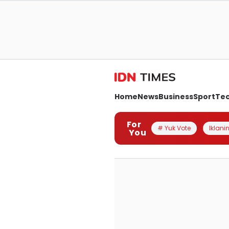
Home
News
Business
Sport
Te
For
# Yuk Vote
Iklanin
You