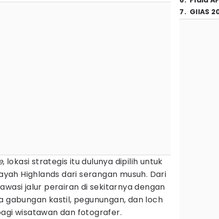
6
.
Piala A
7
.
GIIAS 2
e
, lokasi strategis itu dulunya dipilih untuk
ah Highlands dari serangan musuh. Dari
awasi jalur perairan di sekitarnya dengan
a gabungan kastil, pegunungan, dan loch
agi wisatawan dan fotografer.