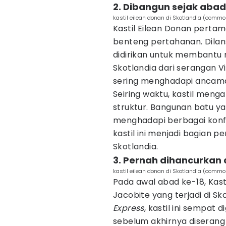
2. Dibangun sejak abad
kastil eilean donan di Skotlandia (commo
Kastil Eilean Donan pertam
benteng pertahanan. Dilan
didirikan untuk membantu m
Skotlandia dari serangan V
sering menghadapi ancaman 
Seiring waktu, kastil men
struktur. Bangunan batu
menghadapi berbagai konf
kastil ini menjadi bagian pe
Skotlandia.
3. Pernah dihancurkan 
kastil eilean donan di Skotlandia (comm
Pada awal abad ke-18, Kasti
Jacobite yang terjadi di Sko
Express
, kastil ini sempat
sebelum akhirnya diserang