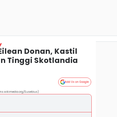
y
Eilean Donan, Kastil
n Tinggi Skotlandia
Add Us on Google
ons.wikimedia.org/Eusebius)