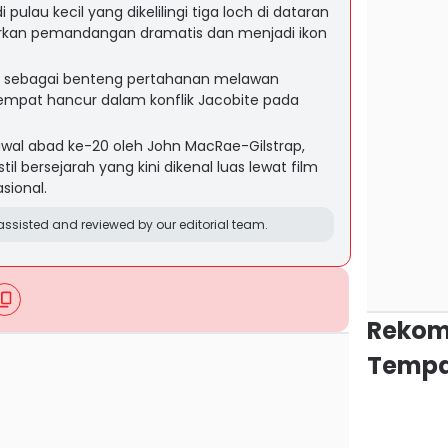
di pulau kecil yang dikelilingi tiga loch di dataran
arkan pemandangan dramatis dan menjadi ikon
3 sebagai benteng pertahanan melawan
i sempat hancur dalam konflik Jacobite pada
 awal abad ke-20 oleh John MacRae-Gilstrap,
l bersejarah yang kini dikenal luas lewat film
sional.
ssisted and reviewed by our editorial team.
Rekom
Tempa