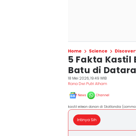
Home
Science
Discover
5 Fakta Kastil 
Batu di Datara
18 Mei 2026, 19:49 WIB
Rana Dwi Putri Alham
News
Channel
kastil eilean donan di Skotlandia (comm
Intinya Sih