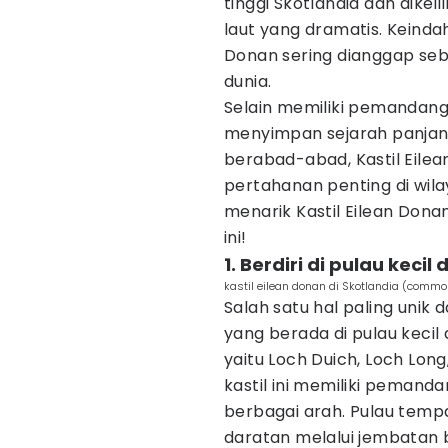
tinggi Skotlandia dan dike
laut yang dramatis. Keinda
Donan sering dianggap sebag
dunia.
Selain memiliki pemandanga
menyimpan sejarah panjan
berabad-abad, Kastil Eile
pertahanan penting di wilay
menarik Kastil Eilean Donan,
ini!
1. Berdiri di pulau kecil
kastil eilean donan di Skotlandia (common
Salah satu hal paling unik 
yang berada di pulau kecil 
yaitu Loch Duich, Loch Lon
kastil ini memiliki pemand
berbagai arah. Pulau tempa
daratan melalui jembatan b