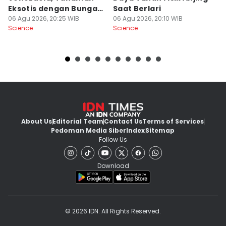
Eksotis dengan Bunga
Saat Berlari
S
Merah Menyala
06 Agu 2026, 20:25 WIB
06 Agu 2026, 20:10 WIB
06
Science
Science
Sc
About Us
Editorial Team
Contact Us
Terms of Services
Pedoman Media Siber
Index
Sitemap
Follow Us
Download
© 2026 IDN. All Rights Reserved.