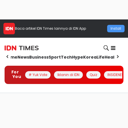
Baca artikel
IDN Times
lainnya di IDN App
Install
Home
News
Business
Sport
Tech
Hype
Korea
Life
Health
Aut
For
# Yuk Vote
Iklanin di IDN
Quiz
INSIDENESIA
You