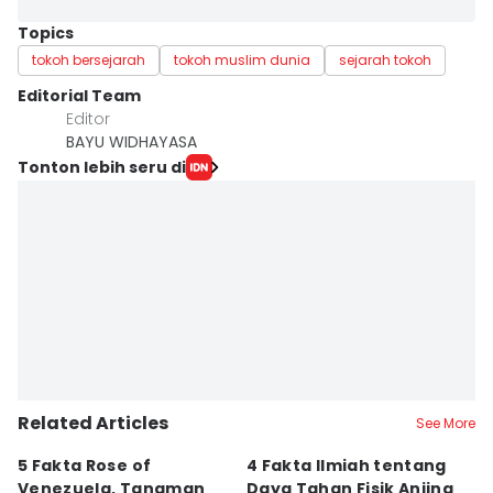
Topics
tokoh bersejarah
tokoh muslim dunia
sejarah tokoh
Editorial Team
Editor
BAYU WIDHAYASA
Tonton lebih seru di
Related Articles
See More
5 Fakta Rose of
4 Fakta Ilmiah tentang
5 
Venezuela, Tanaman
Daya Tahan Fisik Anjing
d