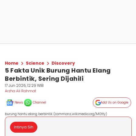
Home
Science
Discovery
5 Fakta Unik Burung Hantu Elang
Berbintik, Sering Dijahili
17 Jun 2026, 12:29 WIB
Arzha Ali Rahmat
News
Channel
Add Us on Google
burung hantu elang berbintik (commons.wikimedia.org/M0tty)
Intinya Sih