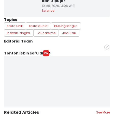
dan Dipuja?
19 Mei 2026, 13:06 WIB
Science
Topics
fakta unik
fakta dunia
burung langka
hewan langka
Educate me
Jadi Tau
Editorial Team
Editor
Tonton lebih seru di
Erick Akbar
Editor
Ane Hukrisna
Related Articles
See More