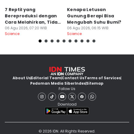
7 Reptil yang
Kenapa Letusan
7
Bereproduksi dengan
Gunung Berapi Bisa
E
Cara Melahirkan, Tidak
Mengubah Suhu Bumi?
D
Biasa!
06 Agu 2026, 07:20 WIB
06 Agu 2026, 06:15 WIB
05
Science
Science
Sc
About Us
Editorial Team
Contact Us
Terms of Services
Pedoman Media Siber
Index
Sitemap
Follow Us
Download
© 2026 IDN. All Rights Reserved.