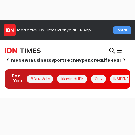
Baca artikel
IDN Times
lainnya di IDN App
Install
Home
News
Business
Sport
Tech
Hype
Korea
Life
Health
Aut
For
# Yuk Vote
Iklanin di IDN
Quiz
INSIDENESIA
You