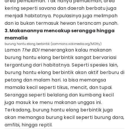
area pemukiman. Tak hanya pemukiman, area
kering seperti savana dan daerah berbatu juga
menjadi habitatnya. Populasinya juga melimpah
dan ia bukan termasuk hewan terancam punah.
3. Makanannya mencakup serangga hingga
mamalia
burung hantu elang berbintik (commons.wikimedia.org/M0tty)
Laman
The BDI
menerangkan kalau makanan
burung hantu elang berbintik sangat bervariasi
tergantung dari habitatnya. Seperti spesies lain,
burung hantu elang berbintik akan aktif berburu di
petang dan malam hari. Ia bisa memangsa
mamalia kecil seperti tikus, mencit, dan tupai.
Serangga seperti belalang dan kumbang kecil
juga masuk ke menu makanan unggas ini.
Terkadang, burung hantu elang berbintik juga
akan memangsa burung kecil seperti burung dara,
amfibi, hingga reptil.