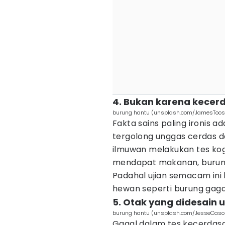
4. Bukan karena kecer
burung hantu (unsplash.com/JamesToos
Fakta sains paling ironis a
tergolong unggas cerdas 
ilmuwan melakukan tes kogn
mendapat makanan, burung 
Padahal ujian semacam ini 
hewan seperti burung gaga
5. Otak yang didesain 
burung hantu (unsplash.com/JesseCaso
Gagal dalam tes kecerdasa