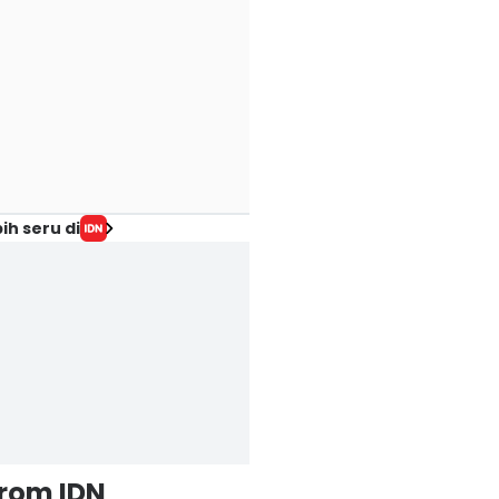
ih seru di
from IDN