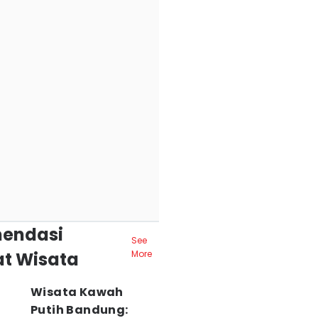
endasi
See
t Wisata
More
Wisata Kawah
Putih Bandung: