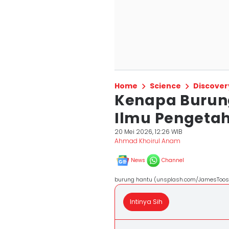
Home
Science
Discover
Kenapa Burung
Ilmu Pengeta
20 Mei 2026, 12:26 WIB
Ahmad Khoirul Anam
News
Channel
burung hantu (unsplash.com/JamesToos
Intinya Sih