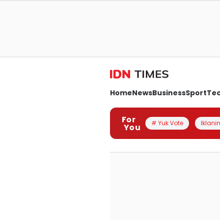
Home
News
Business
Sport
Te
For
# Yuk Vote
Iklanin
You