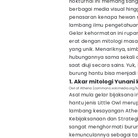
nokturnal ini memang sanga
berbagai media visual hin
penasaran kenapa hewan ma
lambang ilmu pengetahua
Gelar kehormatan ini rupa
erat dengan mitologi masa
yang unik. Menariknya, simb
hubungannya sama sekali 
saat diuji secara sains. Yu
burung hantu bisa menjadi 
1. Akar mitologi Yunani
Owl of Athena (commons.wikimedia.org/Mu
Asal mula gelar bijaksana i
hantu jenis Little Owl mer
lambang kesayangan Athen
Kebijaksanaan dan Strategi
sangat menghormati buru
kemunculannya sebagai t