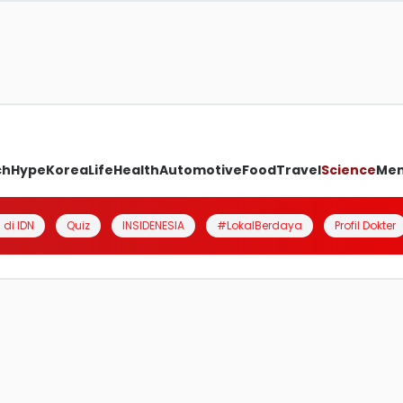
ch
Hype
Korea
Life
Health
Automotive
Food
Travel
Science
Me
 di IDN
Quiz
INSIDENESIA
#LokalBerdaya
Profil Dokter