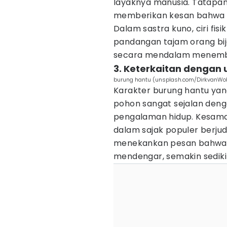
layaknya manusia. Tatapan 
memberikan kesan bahwa me
Dalam sastra kuno, ciri fis
pandangan tajam orang bi
secara mendalam menemb
3. Keterkaitan dengan
burung hantu (unsplash.com/DirkvanWol
Karakter burung hantu yan
pohon sangat sejalan deng
pengalaman hidup. Kesamaa
dalam sajak populer berjud
menekankan pesan bahwa 
mendengar, semakin sedikit