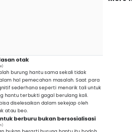
dasan otak
e)
dalah burung hantu sama sekali tidak
dalam hal pemecahan masalah. Saat para
itif sederhana seperti menarik tali untuk
hantu terbukti gagal berulang kali.
bisa diselesaikan dalam sekejap oleh
k atau beo.
untuk berburu bukan bersosialisasi
n)
n bukan berarti burung hantu itu bodoh.