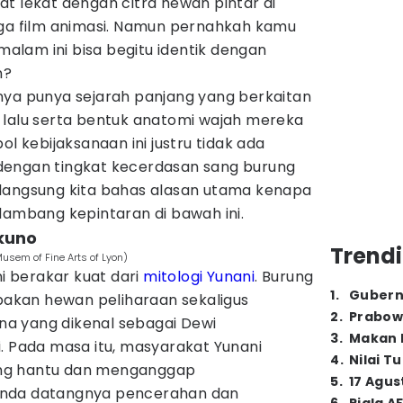
t lekat dengan citra hewan pintar di
gga film animasi. Namun pernahkah kamu
lam ini bisa begitu identik dengan
n?
nya punya sejarah panjang yang berkaitan
 lalu serta bentuk anatomi wajah mereka
ol kebijaksanaan ini justru tidak ada
dengan tingkat kecerdasan sang burung
k, langsung kita bahas alasan utama kenapa
lambang kepintaran di bawah ini.
 kuno
Trendi
sem of Fine Arts of Lyon)
ni berakar kuat dari
mitologi Yunani
. Burung
1
.
Gubern
upakan hewan peliharaan sekaligus
2
.
Prabow
a yang dikenal sebagai Dewi
3
.
Makan B
. Pada masa itu, masyarakat Yunani
4
.
Nilai T
ng hantu dan menganggap
5
.
17 Agus
anda datangnya pencerahan dan