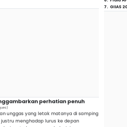
6
.
Piala A
7
.
GIIAS 2
enggambarkan perhatian penuh
ques)
n unggas yang letak matanya di samping
 justru menghadap lurus ke depan