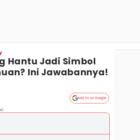
y
 Hantu Jadi Simbol
huan? Ini Jawabannya!
Add Us on Google
e)