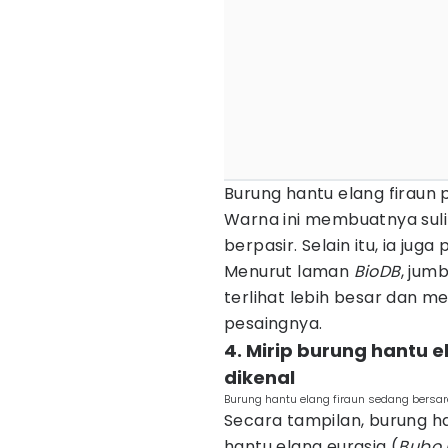
Burung hantu elang firaun p
Warna ini membuatnya sulit
berpasir. Selain itu, ia jug
Menurut laman
BioDB
, jumb
terlihat lebih besar dan 
pesaingnya.
4. Mirip burung hantu 
dikenal
Burung hantu elang firaun sedang bersa
Secara tampilan, burung ha
hantu elang eurasia (
Bubo