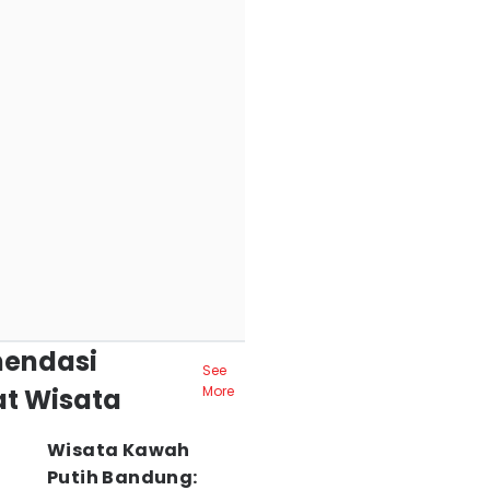
endasi
See
t Wisata
More
Wisata Kawah
Putih Bandung: