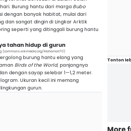
hari. Burung hantu dari marga
Bubo
dengan banyak habitat, mulai dari
 dan sangat dingin di Lingkar Arktik
ing seperti yang ditinggali burung hantu
ya tahan hidup di gurun
ng (commons.wikimedia.org/Alahamali70)
 tergolong burung hantu elang yang
Tonton leb
 laman
Birds of the World
, panjangnya
dan dengan sayap selebar 1—1,2 meter.
kilogram. Ukuran kecil ini memang
 lingkungan gurun.
More 