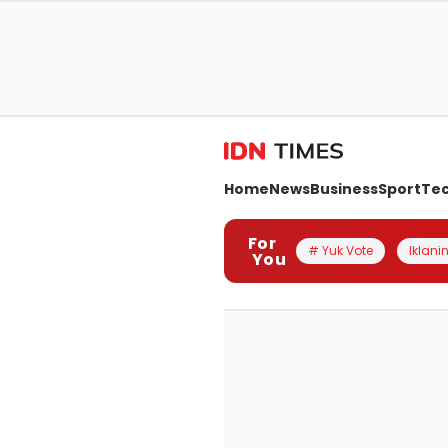
Home
News
Business
Sport
Te
For
# Yuk Vote
Iklanin
You