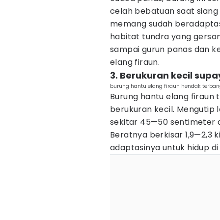
celah bebatuan saat siang 
memang sudah beradaptasi 
habitat tundra yang gersang
sampai gurun panas dan ker
elang firaun.
3. Berukuran kecil supa
burung hantu elang firaun hendak terba
Burung hantu elang firaun
berukuran kecil. Mengutip
sekitar 45—50 sentimeter 
Beratnya berkisar 1,9—2,3 
adaptasinya untuk hidup di