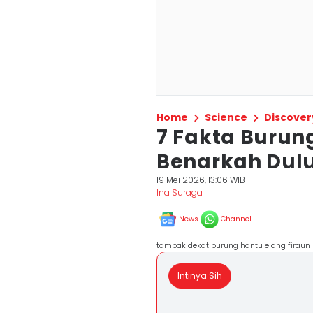
Home
Science
Discover
7 Fakta Burung
Benarkah Dulu
19 Mei 2026, 13:06 WIB
Ina Suraga
News
Channel
tampak dekat burung hantu elang firaun
Intinya Sih