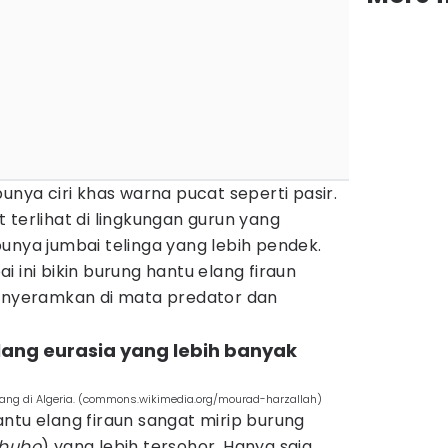
unya ciri khas warna pucat seperti pasir.
 terlihat di lingkungan gurun yang
a punya jumbai telinga yang lebih pendek.
ai ini bikin burung hantu elang firaun
menyeramkan di mata predator dan
elang eurasia yang lebih banyak
rang di Algeria. (commons.wikimedia.org/mourad-harzallah)
ntu elang firaun sangat mirip burung
 bubo
) yang lebih tersohor. Hanya saja,