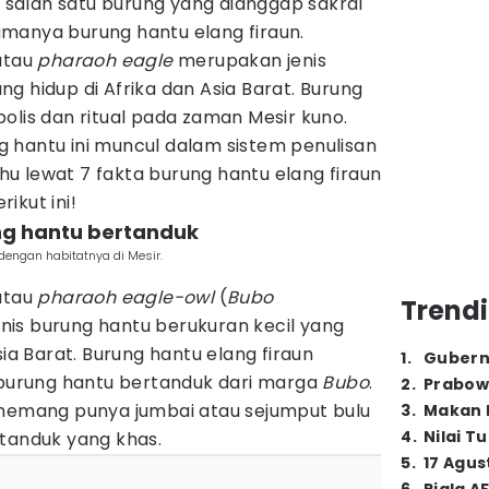
di salah satu burung yang dianggap sakral
manya burung hantu elang firaun.
atau
pharaoh eagle
merupakan jenis
g hidup di Afrika dan Asia Barat. Burung
olis dan ritual pada zaman Mesir kuno.
 hantu ini muncul dalam sistem penulisan
tahu lewat 7 fakta burung hantu elang firaun
rikut ini!
ung hantu bertanduk
dengan habitatnya di Mesir.
atau
pharaoh eagle-owl
(
Bubo
Trendi
nis burung hantu berukuran kecil yang
sia Barat. Burung hantu elang firaun
1
.
Gubern
u burung hantu bertanduk dari marga
Bubo
.
2
.
Prabow
 memang punya jumbai atau sejumput bulu
3
.
Makan B
4
.
Nilai T
 tanduk yang khas.
5
.
17 Agus