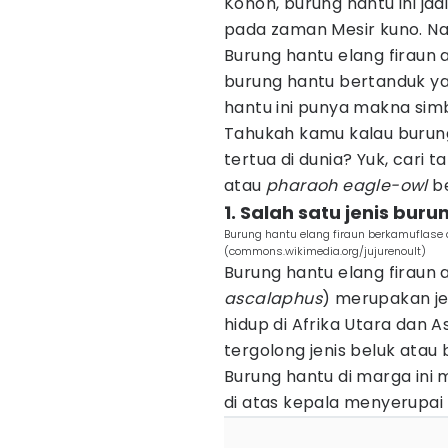
Konon, burung hantu ini ja
pada zaman Mesir kuno. Na
Burung hantu elang firaun 
burung hantu bertanduk yan
hantu ini punya makna simb
Tahukah kamu kalau burung
tertua di dunia? Yuk, cari 
atau
pharaoh eagle-owl
be
1. Salah satu jenis bur
Burung hantu elang firaun berkamuflase 
(commons.wikimedia.org/jujurenoult)
Burung hantu elang firaun 
ascalaphus
) merupakan je
hidup di Afrika Utara dan A
tergolong jenis beluk ata
Burung hantu di marga ini
di atas kepala menyerupai