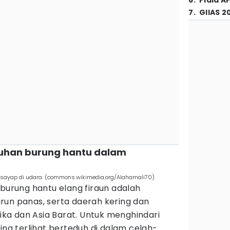
6
.
Piala A
7
.
GIIAS 2
guhan burung hantu dalam
 sayap di udara. (commons.wikimedia.org/Alahamali70)
 burung hantu elang firaun adalah
run panas, serta daerah kering dan
rika dan Asia Barat. Untuk menghindari
ing terlihat berteduh di dalam celah-