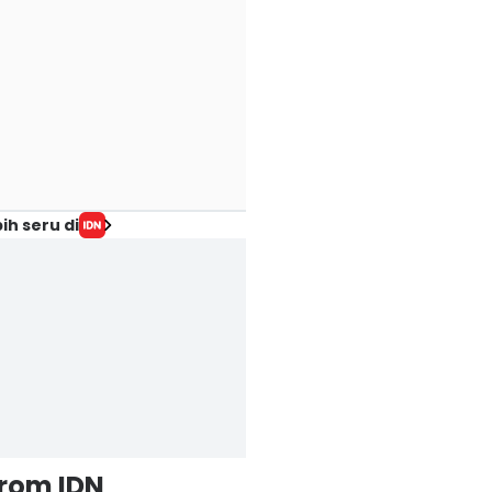
ih seru di
from IDN