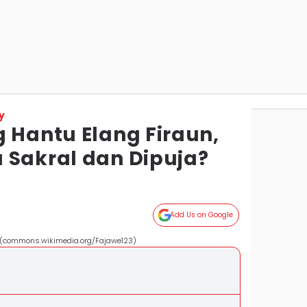
y
 Hantu Elang Firaun,
 Sakral dan Dipuja?
Add Us on Google
 (commons.wikimedia.org/Fajawe123)