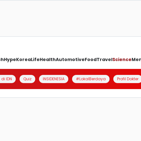
ch
Hype
Korea
Life
Health
Automotive
Food
Travel
Science
Me
 di IDN
Quiz
INSIDENESIA
#LokalBerdaya
Profil Dokter