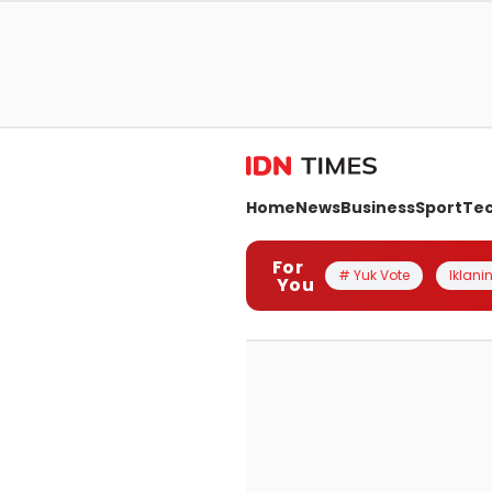
Home
News
Business
Sport
Te
For
# Yuk Vote
Iklanin
You