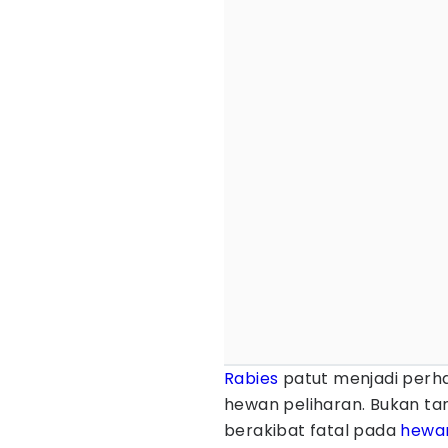
Rabies
patut menjadi perha
hewan peliharan. Bukan tan
berakibat fatal pada
hewan