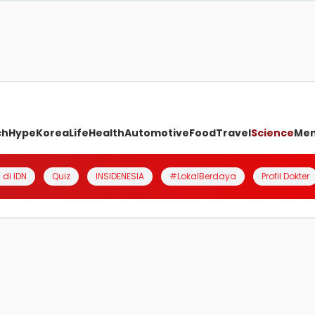
ch
Hype
Korea
Life
Health
Automotive
Food
Travel
Science
Me
 di IDN
Quiz
INSIDENESIA
#LokalBerdaya
Profil Dokter