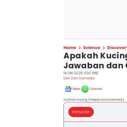
Home
Science
Discover
Apakah Kucing 
Jawaban dan C
14 Okt 2025, 11:00 WIB
Laili Zain Damaika
News
Channel
ilustrasi kucing (freepik.com/wirestock)
Intinya Sih