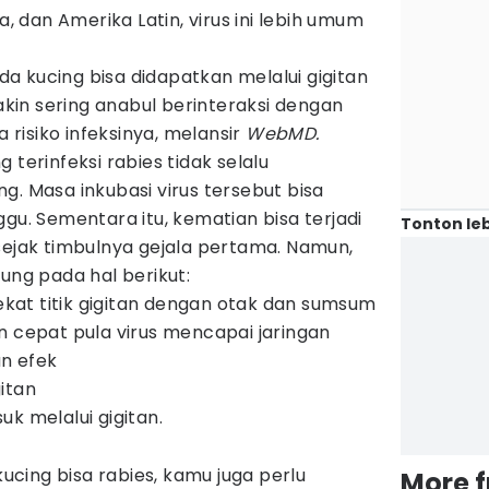
a, dan Amerika Latin, virus ini lebih umum
pada kucing bisa didapatkan melalui gigitan
in sering anabul berinteraksi dengan
a risiko infeksinya, melansir
WebMD.
 terinfeksi rabies tidak selalu
g. Masa inkubasi virus tersebut bisa
gu. Sementara itu, kematian bisa terjadi
Tonton leb
sejak timbulnya gejala pertama. Namun,
ung pada hal berikut:
dekat titik gigitan dengan otak dan sumsum
n cepat pula virus mencapai jaringan
n efek
itan
k melalui gigitan.
cing bisa rabies, kamu juga perlu
More 