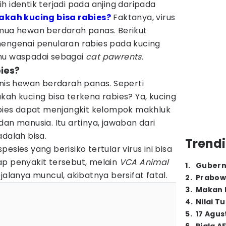
h identik terjadi pada anjing daripada
akah kucing bisa rabies?
Faktanya, virus
emua hewan berdarah panas. Berikut
mengenai penularan rabies pada kucing
mu waspadai sebagai
cat pawrents.
ies?
enis hewan berdarah panas. Seperti
kah kucing bisa terkena rabies? Ya, kucing
rabies dapat menjangkit kelompok makhluk
dan manusia. Itu artinya, jawaban dari
adalah bisa.
Trendi
esies yang berisiko tertular virus ini bisa
ap penyakit tersebut, melain
VCA Animal
1
.
Gubern
jalanya muncul, akibatnya bersifat fatal.
2
.
Prabow
3
.
Makan B
4
.
Nilai T
5
.
17 Agus