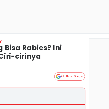
y
Bisa Rabies? Ini
iri-cirinya
Add Us on Google