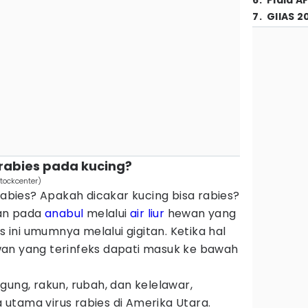
6
.
Piala A
7
.
GIIAS 2
abies pada kucing?
tockcenter)
 rabies? Apakah dicakar kucing bisa rabies?
kan pada
anabul
melalui
air liur
hewan yang
us ini umumnya melalui gigitan. Ketika hal
hewan yang terinfeks dapati masuk ke bawah
gung, rakun, rubah, dan kelelawar,
utama virus rabies di Amerika Utara.