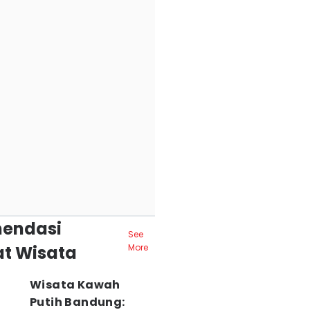
endasi
See
t Wisata
More
Wisata Kawah
Putih Bandung: