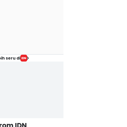
ih seru di
from IDN