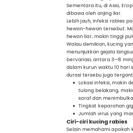
Sementara itu, di Asia, Erop
dibawa oleh anjing liar.
Lebih jauh, infeksi rabies 
hewan-hewan tersebut. Mak
hewan liar, makin tinggi pul
Walau demikian, kucing yang
menunjukkan gejala langsun
bervariasi, antara 3—8 ming
dalam kurun waktu 10 hari 
durasi tersebu juga tergant
Lokasi infeksi, makin 
tulang belakang, maki
saraf dan menimbulka
Tingkat keparahan gig
Jumlah virus yang masu
Ciri-ciri kucing rabies
Selain memahami apakah ku