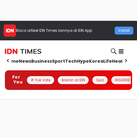
Baca artikel
IDN Times
lainnya di IDN App
Install
Home
News
Business
Sport
Tech
Hype
Korea
Life
Health
Aut
For
# Yuk Vote
Iklanin di IDN
Quiz
INSIDENESIA
You