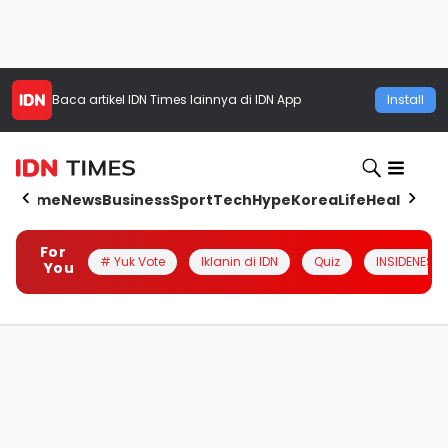
Baca artikel
IDN Times
lainnya di IDN App
Install
Home
News
Business
Sport
Tech
Hype
Korea
Life
Health
Aut
For
# Yuk Vote
Iklanin di IDN
Quiz
INSIDENESIA
You