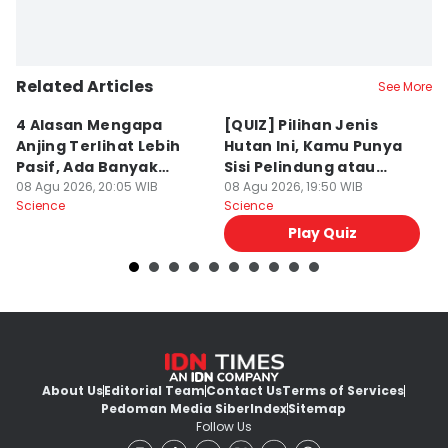
Editor
Rihanna Bunga
Related Articles
See More
4 Alasan Mengapa
[QUIZ] Pilihan Jenis
7 
Anjing Terlihat Lebih
Hutan Ini, Kamu Punya
p
Pasif, Ada Banyak
Sisi Pelindung atau
T
Faktor!
08 Agu 2026, 20:05 WIB
Penghancur?
08 Agu 2026, 19:50 WIB
N
08
Science
Science
Sc
Play Quiz
About Us
Editorial Team
Contact Us
Terms of Services
Pedoman Media Siber
Index
Sitemap
Follow Us