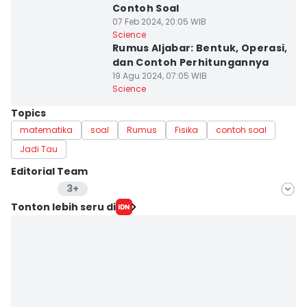
Contoh Soal
07 Feb 2024, 20:05 WIB
Science
Rumus Aljabar: Bentuk, Operasi,
dan Contoh Perhitungannya
19 Agu 2024, 07:05 WIB
Science
Topics
matematika
soal
Rumus
Fisika
contoh soal
Jadi Tau
Editorial Team
3+
Editor
Tonton lebih seru di
Aria Hamzah
Editor
Erick Akbar
Editor
Achmad Fatkhur Rozi