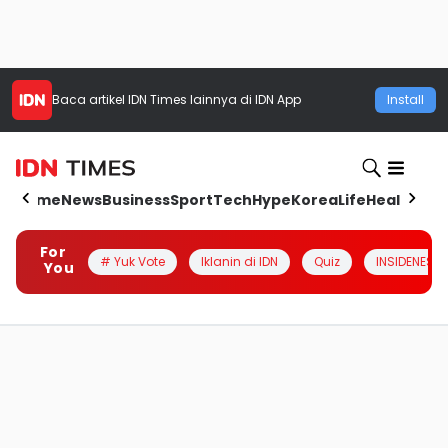
Baca artikel
IDN Times
lainnya di IDN App
Install
Home
News
Business
Sport
Tech
Hype
Korea
Life
Health
Aut
For
# Yuk Vote
Iklanin di IDN
Quiz
INSIDENESIA
You