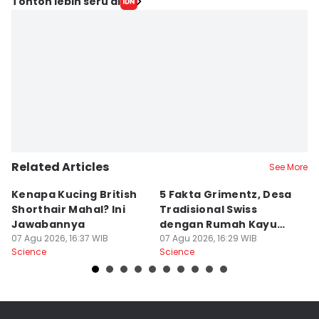
Tonton lebih seru di
Related Articles
See More
Kenapa Kucing British
5 Fakta Grimentz, Desa
D
Shorthair Mahal? Ini
Tradisional Swiss
M
Jawabannya
dengan Rumah Kayu
u
07 Agu 2026, 16:37 WIB
Menawan
07 Agu 2026, 16:29 WIB
07
Science
Science
Sc