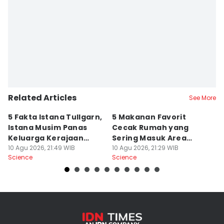
Editor
Achmad Fatkhur Rozi
Editor
Eka Amira Yasien
Related Articles
See More
5 Fakta Istana Tullgarn,
5 Makanan Favorit
5
Istana Musim Panas
Cecak Rumah yang
M
Keluarga Kerajaan
Sering Masuk Area
P
Swedia
10 Agu 2026, 21:49 WIB
Pemukiman
10 Agu 2026, 21:29 WIB
10
Science
Science
Sc