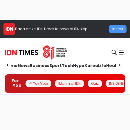
Baca artikel
IDN Times
lainnya di IDN App
Install
Home
News
Business
Sport
Tech
Hype
Korea
Life
Health
Aut
For
# Yuk Vote
Iklanin di IDN
Quiz
INSIDENESIA
You