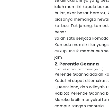
Selain ukurannya yang besa
ialah memiliki kepala ber
bulat, ekor besar berotot, k
biasanya memangsa hewan-
kerbau. Tak jarang, komo
besar.
Salah satu senjata komodo 
Komodo memiliki liur yang 
cukup untuk membunuh see
jam.
2. Perentie Goanna
Perentie Goanna (perthzoo.wa.gov.au)
Perentie Goanna adalah kad
Kadal ini dapat ditemukan d
Queensland, dan Wilayah U
Habitat Perentie Goanna b
Mereka lebih menyukai tem
campur tangan manusia.