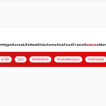
ch
Hype
Korea
Life
Health
Automotive
Food
Travel
Science
Me
 di IDN
Quiz
INSIDENESIA
#LokalBerdaya
Profil Dokter