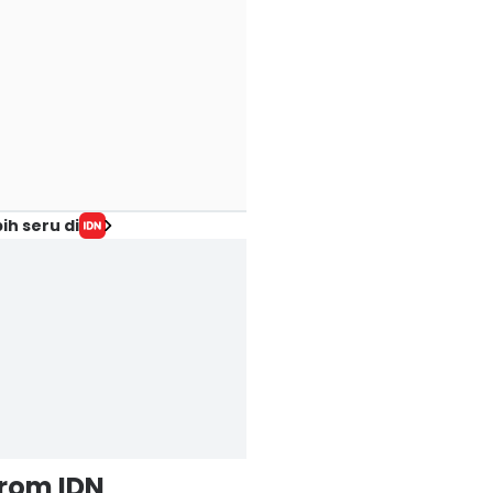
ih seru di
from IDN