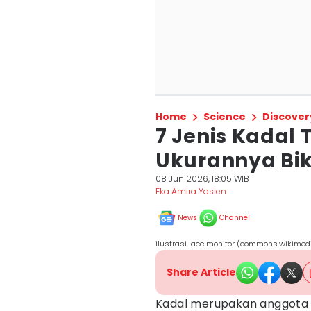
Home
Science
Discover
7 Jenis Kadal 
Ukurannya Bik
08 Jun 2026, 18:05 WIB
Eka Amira Yasien
News
Channel
ilustrasi lace monitor (commons.wikimedi
Share Article
Kadal merupakan anggota re