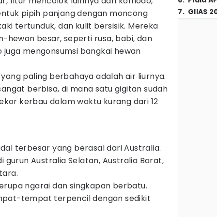
r, fitur mencolok lainnya dari komodo,
6
.
Piala A
7
.
GIIAS 2
bentuk pipih panjang dengan moncong
aki tertunduk, dan kulit bersisik. Mereka
hewan besar, seperti rusa, babi, dan
do juga mengonsumsi bangkai hewan
yang paling berbahaya adalah air liurnya.
sangat berbisa, di mana satu gigitan sudah
kor kerbau dalam waktu kurang dari 12
al terbesar yang berasal dari Australia.
i gurun Australia Selatan, Australia Barat,
tara.
erupa ngarai dan singkapan berbatu.
pat-tempat terpencil dengan sedikit