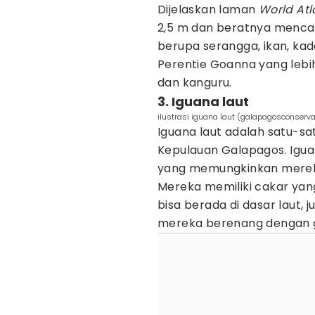
Dijelaskan laman
World Atl
2,5 m dan beratnya menca
berupa serangga, ikan, kada
Perentie Goanna yang lebi
dan kanguru.
3. Iguana laut
ilustrasi iguana laut (galapagosconservat
Iguana laut adalah satu-sa
Kepulauan Galapagos. Igua
yang memungkinkan mereka
Mereka memiliki cakar ya
bisa berada di dasar laut,
mereka berenang dengan g