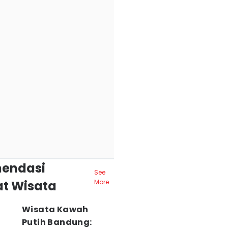
endasi
See
t Wisata
More
Wisata Kawah
Putih Bandung: