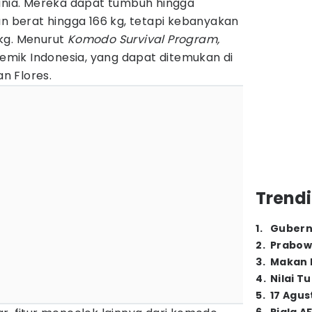
dunia. Mereka dapat tumbuh hingga
an berat hingga 166 kg, tetapi kebanyakan
kg. Menurut
Komodo Survival Program,
mik Indonesia, yang dapat ditemukan di
n Flores.
Trendi
1
.
Gubern
2
.
Prabow
3
.
Makan B
4
.
Nilai T
5
.
17 Agus