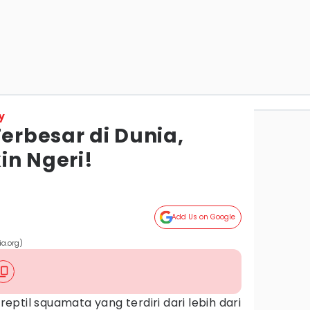
y
Terbesar di Dunia,
in Ngeri!
Add Us on Google
a.org)
ptil squamata yang terdiri dari lebih dari