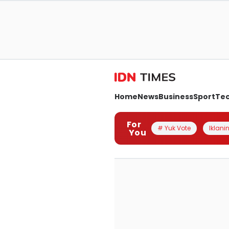
Home
News
Business
Sport
Te
For
# Yuk Vote
Iklanin
You