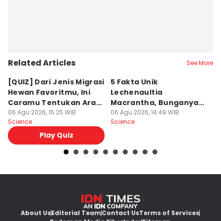
Related Articles
See More
[QUIZ] Dari Jenis Migrasi
5 Fakta Unik
4
Hewan Favoritmu, Ini
Lechenaultia
B
Caramu Tentukan Arah
Macrantha, Bunganya
M
Hidup
06 Agu 2026, 15:25 WIB
Membentuk Karangan
06 Agu 2026, 14:49 WIB
B
06
Science
Science
Sc
Alami
Play Quiz
About Us
Editorial Team
Contact Us
Terms of Services