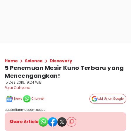
Home
Science
Discovery
5 Penemuan Mesir Kuno Terbaru yang
Mencengangkan!
15 Des 2019, 19:24 WIB
Fajar Cahyono
News
Channel
Add Us on Google
australianmuseum.net.au
Share Article