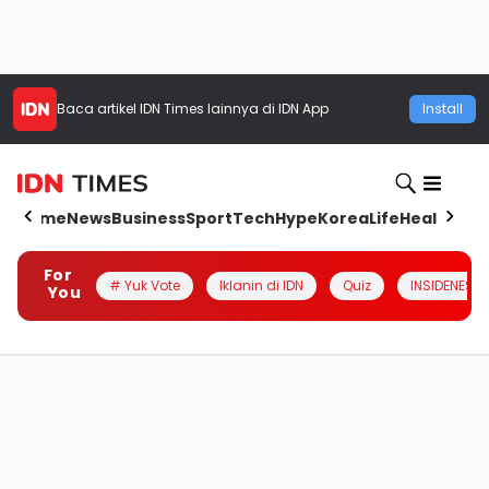
Baca artikel
IDN Times
lainnya di IDN App
Install
Home
News
Business
Sport
Tech
Hype
Korea
Life
Health
Aut
For
# Yuk Vote
Iklanin di IDN
Quiz
INSIDENESIA
You