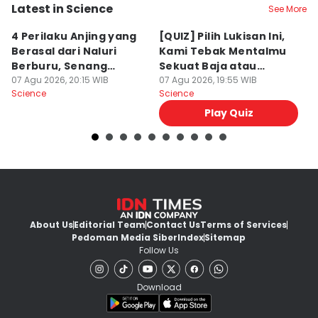
Latest in Science
See More
4 Perilaku Anjing yang
[QUIZ] Pilih Lukisan Ini,
[
Berasal dari Naluri
Kami Tebak Mentalmu
K
Berburu, Senang
Sekuat Baja atau
Ca
Mengejar!
07 Agu 2026, 20:15 WIB
Sebaliknya
07 Agu 2026, 19:55 WIB
07
Science
Science
Sc
Play Quiz
About Us
Editorial Team
Contact Us
Terms of Services
Pedoman Media Siber
Index
Sitemap
Follow Us
Download