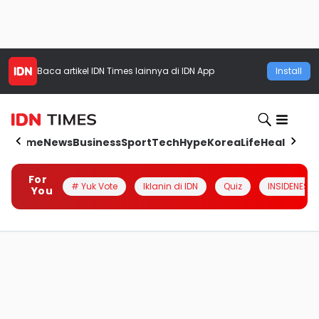
Baca artikel
IDN Times
lainnya di IDN App
Install
Home
News
Business
Sport
Tech
Hype
Korea
Life
Health
Aut
For
# Yuk Vote
Iklanin di IDN
Quiz
INSIDENESIA
You