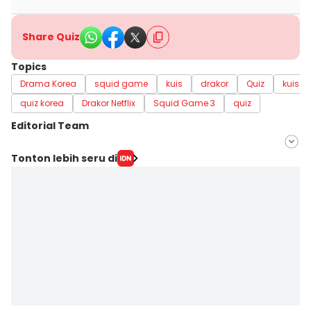
Share Quiz
Topics
Drama Korea
squid game
kuis
drakor
Quiz
kuis i
quiz korea
Drakor Netflix
Squid Game 3
quiz
Editorial Team
Editor
Tonton lebih seru di
Lea Lyliana
Editor
Aria Hamzah