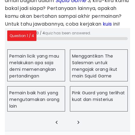
ambil bagian dalam
Squid Game
3
, kira-kira kamu
bakal jadi siapa? Pertanyaan lainnya, apakah
kamu akan bertahan sampai akhir permainan?
Untuk tahu jawabannya, coba kerjakan
kuis
ini!
0
/
4
quiz has been answered.
Question
1
/
4
Pemain licik yang mau
Menggantikan The
melakukan apa saja
Salesman untuk
demi memenangkan
mengajak orang ikut
pertandingan
main Squid Game
Pemain baik hati yang
Pink Guard yang terlihat
mengutamakan orang
kuat dan misterius
lain