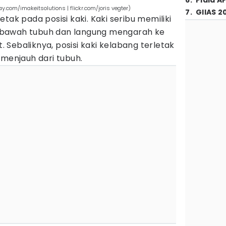
6
.
Piala A
y.com/imakeitsolutions | flickr.com/joris vegter)
7
.
GIIAS 2
tak pada posisi kaki. Kaki seribu memiliki
di bawah tubuh dan langung mengarah ke
t. Sebaliknya, posisi kaki kelabang terletak
 menjauh dari tubuh.