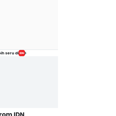
ih seru di
from IDN