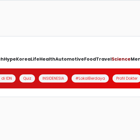
ch
Hype
Korea
Life
Health
Automotive
Food
Travel
Science
Me
 di IDN
Quiz
INSIDENESIA
#LokalBerdaya
Profil Dokter