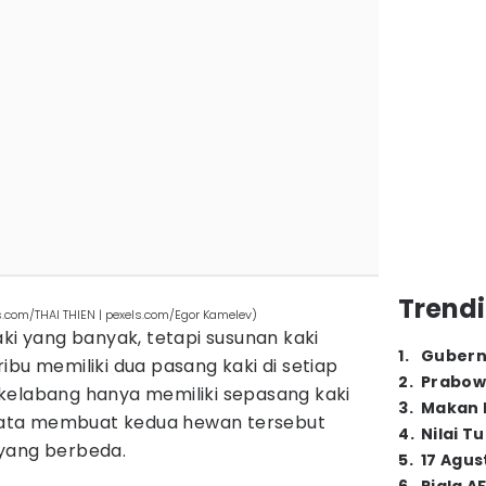
Trendi
ls.com/THAI THIEN | pexels.com/Egor Kamelev)
aki yang banyak, tetapi susunan kaki
1
.
Gubern
ibu memiliki dua pasang kaki di setiap
2
.
Prabow
kelabang hanya memiliki sepasang kaki
3
.
Makan B
rnyata membuat kedua hewan tersebut
4
.
Nilai T
yang berbeda.
5
.
17 Agus