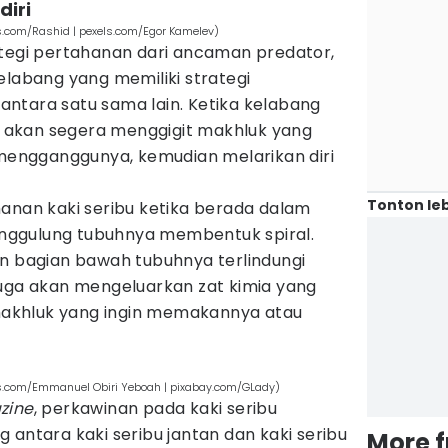
diri
ls.com/Rashid | pexels.com/Egor Kamelev)
ategi pertahanan dari ancaman predator,
elabang yang memiliki strategi
ntara satu sama lain. Ketika kelabang
akan segera menggigit makhluk yang
ngganggunya, kemudian melarikan diri
Tonton leb
hanan kaki seribu ketika berada dalam
ggulung tubuhnya membentuk spiral.
an bagian bawah tubuhnya terlindungi
juga akan mengeluarkan zat kimia yang
akhluk yang ingin memakannya atau
els.com/Emmanuel Obiri Yeboah | pixabay.com/GLady)
zine
, perkawinan pada kaki seribu
 antara kaki seribu jantan dan kaki seribu
More 