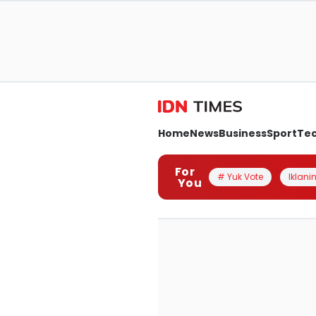
Home
News
Business
Sport
Te
For
# Yuk Vote
Iklanin
You