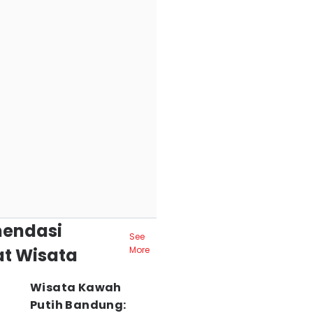
endasi
See
t Wisata
More
Wisata Kawah
Putih Bandung: