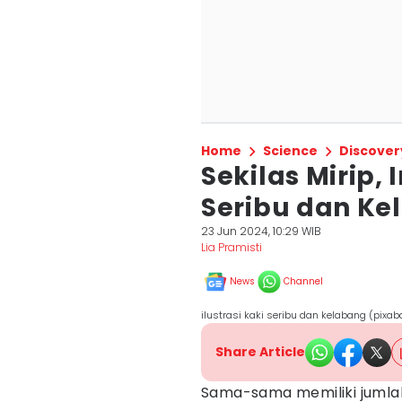
Home
Science
Discover
Sekilas Mirip,
Seribu dan Ke
23 Jun 2024, 10:29 WIB
Lia Pramisti
News
Channel
ilustrasi kaki seribu dan kelabang (pix
Share Article
Sama-sama memiliki jumla